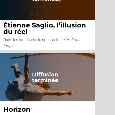
Étienne Saglio, l’illusion
du réel
Dans les coulisses du spectacle
Le bruit des
loups
Horizon