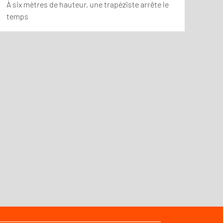
À six mètres de hauteur, une trapéziste arrête le
temps