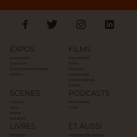
EXPOS
FILMS
photographie
documentaire
arts visuels
fiction
Architecture en Bretagne
animation
peinture
expérimental
création originale
portrait
SCENES
PODCASTS
musique
documentaire
danse
fiction
théâtre
arts de rue
LIVRES
ET AUSSI
littérature
sélections thématiques