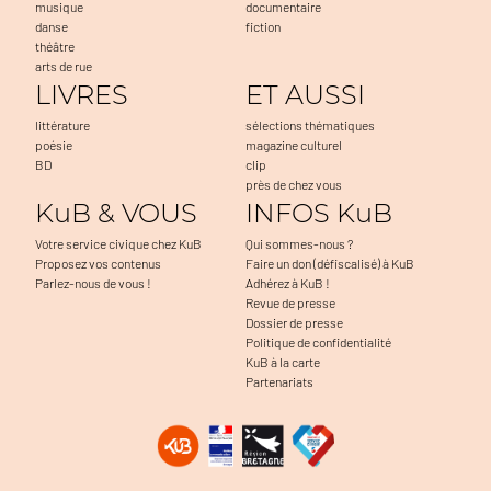
musique
documentaire
danse
fiction
théâtre
arts de rue
LIVRES
ET AUSSI
littérature
sélections thématiques
poésie
magazine culturel
BD
clip
près de chez vous
KuB & VOUS
INFOS KuB
Votre service civique chez KuB
Qui sommes-nous ?
Proposez vos contenus
Faire un don (défiscalisé) à KuB
Parlez-nous de vous !
Adhérez à KuB !
Revue de presse
Dossier de presse
Politique de confidentialité
KuB à la carte
Partenariats