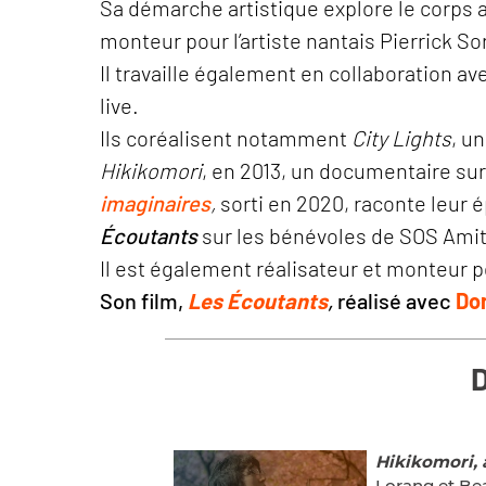
Sa démarche artistique explore le corps 
monteur pour l’artiste nantais Pierrick S
Il travaille également en collaboration a
live.
Ils coréalisent notamment
City Lights
, u
Hikikomori
, en 2013, un documentaire sur
imaginaires
,
sorti en 2020, raconte leur é
Écoutants
sur les bénévoles de SOS Amit
Il est également réalisateur et monteur p
Son film,
Les Écoutants
,
réalisé avec
Do
D
Hikikomori, 
Lorang et Be