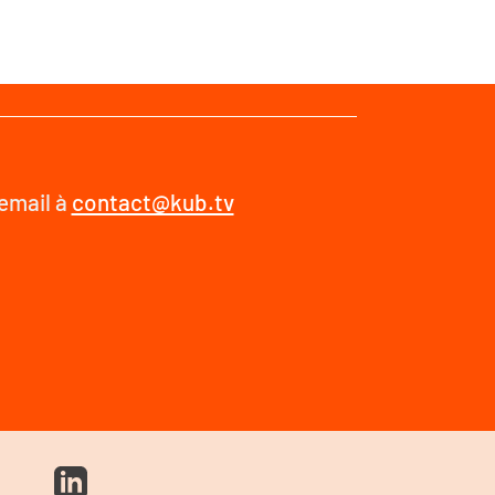
 email à
contact@kub.tv