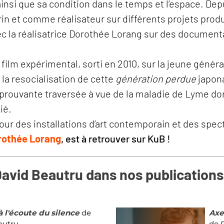
ainsi que sa condition dans le temps et l’espace. De
orin et comme réalisateur sur différents projets pro
vec la réalisatrice Dorothée Lorang sur des documen
n film expérimental, sorti en 2010, sur la jeune gén
 la resocialisation de cette
génération perdue
japon
prouvante traversée à vue de la maladie de Lyme dont
ié.
our des installations d’art contemporain et des spec
rothée Lorang
, est à retrouver sur KuB !
avid Beautru dans nos publications
à l'écoute du silence
de
Axe
autru
de 