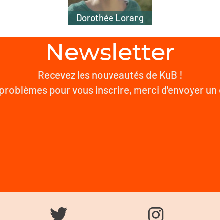
Dorothée Lorang
Newsletter
Recevez les nouveautés de KuB !
problèmes pour vous inscrire, merci d'envoyer un