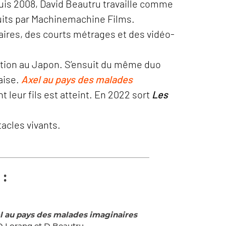
puis 2008, David Beautru travaille comme
duits par Machinemachine Films.
taires, des courts métrages et des vidéo-
ération au Japon. S’ensuit du même duo
aise.
Axel au pays des malades
 leur fils est atteint. En 2022 sort
Les
tacles vivants.
 :
l au pays des malades imaginaires
D Lorang et D Beautru