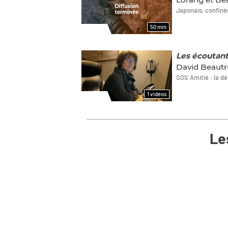
Japonais, confiné
50 min
FILMS
Les écoutan
David Beautr
SOS Amitié : la dé
1 vidéos
FILMS
Le