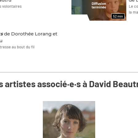
s volontaires
Le co
la ma
52 min
FILMS
ts
de Dorothée Lorang et
u
tresse au bout du fil
s artistes associé·e·s à David Beautr