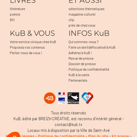
LIVRES
ET AUSSI
littérature
sélections thématiques
poésie
magazine culturel
BD
clip
près de chez vous
KuB & VOUS
INFOS KuB
Votre service civique chez KuB
Qui sommes-nous ?
Proposez vos contenus
Faire un don (défiscalisé) à KuB
Parlez-nous de vous !
Adhérez à KuB !
Revue de presse
Dossier de presse
Politique de confidentialité
KuB à la carte
Partenariats
Tous droits réservés
KuB, édité par BREIZH CRÉATIVE, est reconnu d’intérêt général -
contact@kub.tv
Locaux mis à disposition par la Ville de Saint-Avé
Mentions légales
-
Politique de confidentialité
-
Plan du site
-
Kit presse
-