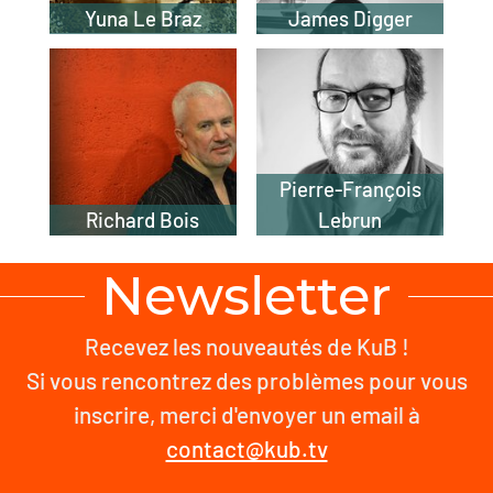
Yuna Le Braz
James Digger
Pierre-François
Richard Bois
Lebrun
Newsletter
Recevez les nouveautés de KuB !
Si vous rencontrez des problèmes pour vous
inscrire, merci d'envoyer un email à
contact@kub.tv