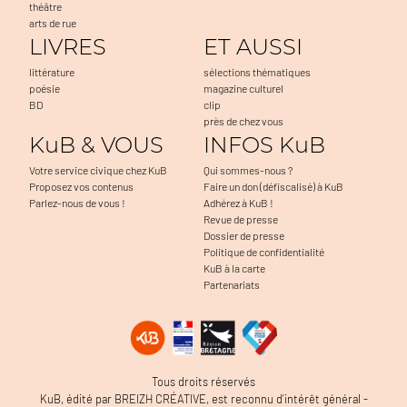
théâtre
arts de rue
LIVRES
ET AUSSI
littérature
sélections thématiques
poésie
magazine culturel
BD
clip
près de chez vous
KuB & VOUS
INFOS KuB
Votre service civique chez KuB
Qui sommes-nous ?
Proposez vos contenus
Faire un don (défiscalisé) à KuB
Parlez-nous de vous !
Adhérez à KuB !
Revue de presse
Dossier de presse
Politique de confidentialité
KuB à la carte
Partenariats
Tous droits réservés
KuB, édité par BREIZH CRÉATIVE, est reconnu d’intérêt général -