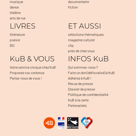
musique
documentaire
danse
fiction
théâtre
arts de rue
LIVRES
ET AUSSI
littérature
sélections thématiques
poésie
magazine culturel
BD
clip
près de chez vous
KuB & VOUS
INFOS KuB
Votre service civique chez KuB
Qui sommes-nous ?
Proposez vos contenus
Faire un don (défiscalisé) à KuB
Parlez-nous de vous !
Adhérez à KuB !
Revue de presse
Dossier de presse
Politique de confidentialité
KuB à la carte
Partenariats