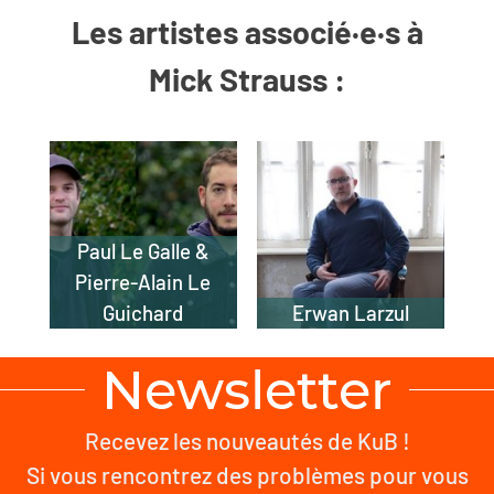
Les artistes associé·e·s à
Mick Strauss :
Paul Le Galle &
Pierre-Alain Le
Guichard
Erwan Larzul
Newsletter
Recevez les nouveautés de KuB !
Si vous rencontrez des problèmes pour vous