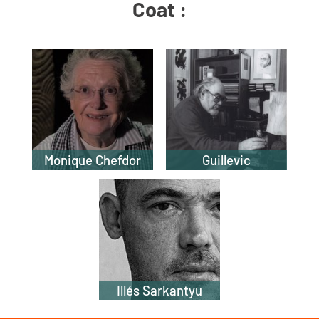
Coat :
Monique Chefdor
Guillevic
Illés Sarkantyu