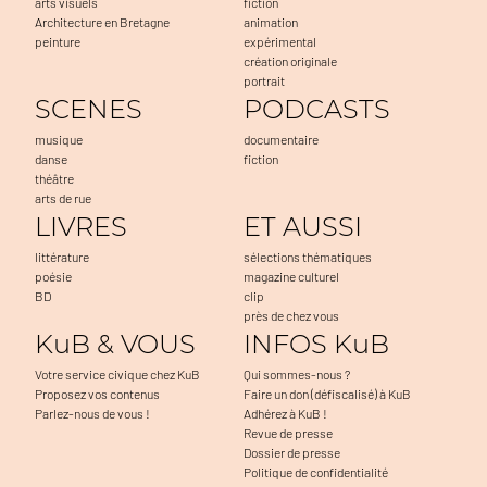
arts visuels
fiction
Architecture en Bretagne
animation
peinture
expérimental
création originale
portrait
SCENES
PODCASTS
musique
documentaire
danse
fiction
théâtre
arts de rue
LIVRES
ET AUSSI
littérature
sélections thématiques
poésie
magazine culturel
BD
clip
près de chez vous
KuB & VOUS
INFOS KuB
Votre service civique chez KuB
Qui sommes-nous ?
Proposez vos contenus
Faire un don (défiscalisé) à KuB
Parlez-nous de vous !
Adhérez à KuB !
Revue de presse
Dossier de presse
Politique de confidentialité