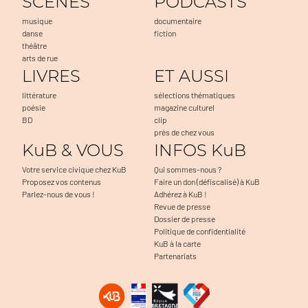
SCENES
PODCASTS
musique
documentaire
danse
fiction
théâtre
arts de rue
LIVRES
ET AUSSI
littérature
sélections thématiques
poésie
magazine culturel
BD
clip
près de chez vous
KuB & VOUS
INFOS KuB
Votre service civique chez KuB
Qui sommes-nous ?
Proposez vos contenus
Faire un don (défiscalisé) à KuB
Parlez-nous de vous !
Adhérez à KuB !
Revue de presse
Dossier de presse
Politique de confidentialité
KuB à la carte
Partenariats