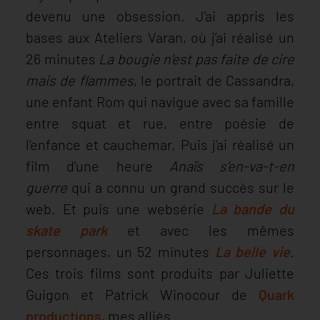
devenu une obsession. J’ai appris les
bases aux Ateliers Varan, où j’ai réalisé un
26 minutes
La bougie n’est pas faite de cire
mais de flammes
, le portrait de Cassandra,
une enfant Rom qui navigue avec sa famille
entre squat et rue, entre poésie de
l’enfance et cauchemar. Puis j’ai réalisé un
film d’une heure
Anaïs s’en-va-t-en
guerre
qui a connu un grand succès sur le
web. Et puis une websérie
La bande du
skate park
et avec les mêmes
personnages, un 52 minutes
La belle vie
.
Ces trois films sont produits par Juliette
Guigon et Patrick Winocour de
Quark
productions
, mes alliés.