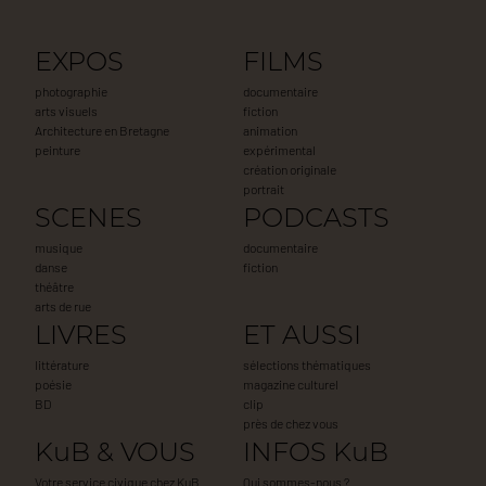
EXPOS
FILMS
photographie
documentaire
arts visuels
fiction
Architecture en Bretagne
animation
peinture
expérimental
création originale
portrait
SCENES
PODCASTS
musique
documentaire
danse
fiction
théâtre
arts de rue
LIVRES
ET AUSSI
littérature
sélections thématiques
poésie
magazine culturel
BD
clip
près de chez vous
KuB & VOUS
INFOS KuB
Votre service civique chez KuB
Qui sommes-nous ?