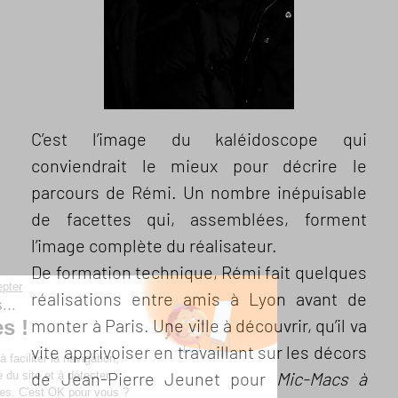
C’est l’image du kaléidoscope qui
conviendrait le mieux pour décrire le
parcours de Rémi. Un nombre inépuisable
de facettes qui, assemblées, forment
l’image complète du réalisateur.
De formation technique, Rémi fait quelques
Continuer sans accepter
réalisations entre amis à Lyon avant de
Salut c'est nous...
monter à Paris. Une ville à découvrir, qu’il va
les Cookies !
vite apprivoiser en travaillant sur les décors
On sert notamment à faciliter la navigation,
de Jean-Pierre Jeunet pour
Mic-Macs à
à mesurer l'audience du site et à détecter
d'éventuels problèmes. C'est OK pour vous ?