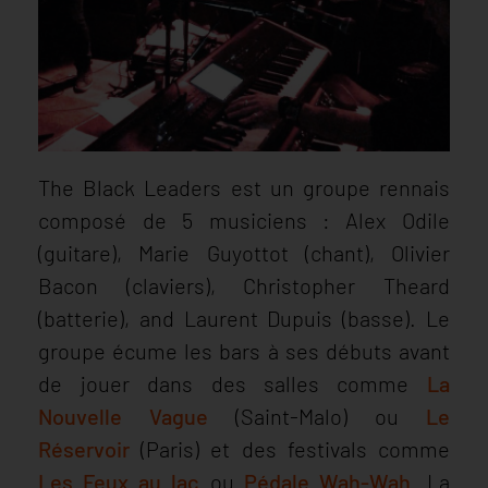
The Black Leaders est un groupe rennais
composé de 5 musiciens : Alex Odile
(guitare), Marie Guyottot (chant), Olivier
Bacon (claviers), Christopher Theard
(batterie), and Laurent Dupuis (basse). Le
groupe écume les bars à ses débuts avant
de jouer dans des salles comme
La
Nouvelle Vague
(Saint-Malo) ou
Le
Réservoir
(Paris) et des festivals comme
Les Feux au lac
ou
Pédale Wah-Wah
. La