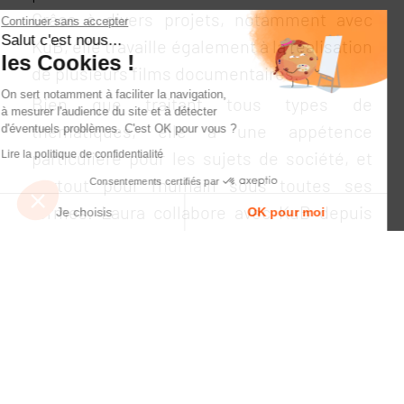
Grâce à divers projets, notamment avec
Continuer sans accepter
Salut c'est nous...
KuB, elle travaille également à la réalisation
les Cookies !
de plusieurs films documentaires.
On sert notamment à faciliter la navigation,
Bien que traitant tous types de
à mesurer l'audience du site et à détecter
thématiques, elle a une appétence
d'éventuels problèmes. C'est OK pour vous ?
particulière pour les sujets de société, et
Lire la politique de confidentialité
surtout pour l'humain sous toutes ses
Consentements certifiés par
formes. Laura collabore avec KuB depuis
Je choisis
OK pour moi
2021 sur plusieurs projets documentaires
Plateforme de Gestion du Consentement : Personnalisez vos Opt
Axeptio consent
questionnant notamment la jeunesse, le
Notre plateforme vous permet d'adapter et de gérer vos paramètre
rapport au temps, l'engagement sociétal.
Lire la suite