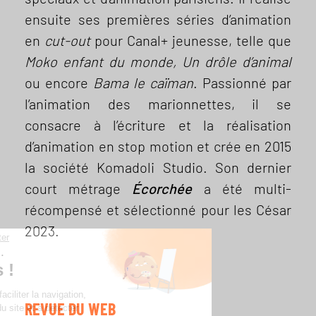
ensuite ses premières séries d’animation
en
cut-out
pour Canal+ jeunesse, telle que
Moko enfant du monde, Un drôle d’animal
ou encore
Bama le caïman
. Passionné par
l’animation des marionnettes, il se
consacre à l’écriture et la réalisation
d’animation en stop motion et crée en 2015
la société Komadoli Studio. Son dernier
court métrage
Écorchée
a été multi-
récompensé et sélectionné pour les César
2023.
Continuer sans accepter
Salut c'est nous...
les Cookies !
On sert notamment à faciliter la navigation,
REVUE DU WEB
à mesurer l'audience du site et à détecter