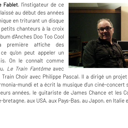
e Fablet
, l’instigateur de ce
à laissé au début des années
ique en triturant un disque
petits chanteurs à la croix
album d’Anches Doo Too Cool
a première affiche des
t ce qu’on peut appeler un
ais. On le connaît comme
hu,
Le Train Fantôme
avec
 Train Choir avec Philippe Pascal. Il a dirigé un proje
armonia‐mundi et a écrit la musique d’un ciné‐concert
ieurs années, le guitariste de James Chance et les C
de‐bretagne, aux USA, aux Pays‐Bas, au Japon, en Italie 