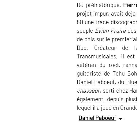
DJ préhistorique,
Pierr
projet impur, avait déj
80 une trace discograph
souple
Evian Fruité
des 
de bois sur le premier 
Duo. Créateur de l
Transmusicales, il es
vétéran du rock renn
guitariste de Tohu Bo
Daniel Paboeuf, du Blue
chasseur
, sorti chez H
également, depuis plus
lequel il a joué en Gran
Daniel Paboeuf