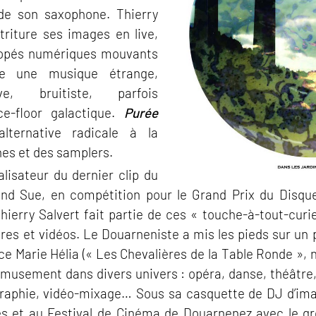
 de son saxophone. Thierry
 triture ses images en live,
nopés numériques mouvants
re une musique étrange,
ive, bruitiste, parfois
ce-floor galactique.
Purée
ternative radicale à la
nes et des samplers.
lisateur du dernier clip du
and Sue, en compétition pour le Grand Prix du Disqu
Thierry Salvert fait partie de ces « touche‐à‐tout‐cur
res et vidéos. Le Douarneniste a mis les pieds sur un 
rice Marie Hélia (« Les Chevalières de la Table Ronde »,
amusement dans divers univers : opéra, danse, théâtre, 
raphie, vidéo‐mixage… Sous sa casquette de DJ d’image
ues et au Festival de Cinéma de Douarnenez avec le 