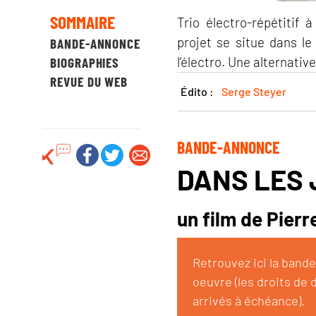
SOMMAIRE
Trio électro-répétitif
projet se situe dans le
BANDE-ANNONCE
l’électro. Une alternativ
BIOGRAPHIES
REVUE DU WEB
Édito :
Serge Steyer
BANDE-ANNONCE
DANS LES 
un film de Pierr
Retrouvez ici la band
oeuvre (les droits de 
arrivés à échéance).