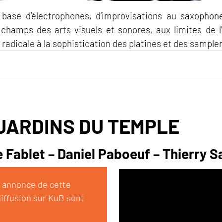
 à base d’électrophones, d’improvisations au saxophon
 champs des arts visuels et sonores, aux limites de 
e radicale à la sophistication des platines et des sampler
JARDINS DU TEMPLE
e Fablet – Daniel Paboeuf – Thierry S
e annonce de cette
diffusion sur KuB sont