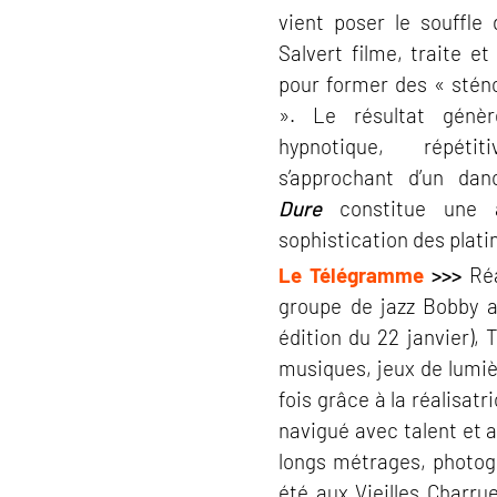
vient poser le souffle
Salvert filme, traite et
pour former des « sté
». Le résultat génè
hypnotique, répétit
s’approchant d’un dan
Dure
constitue une al
sophistication des plati
Le Télégramme
>>>
Réa
groupe de jazz Bobby 
édition du 22 janvier), 
musiques, jeux de lumiè
fois grâce à la réalisat
navigué avec talent et 
longs métrages, photog
été aux Vieilles Charr