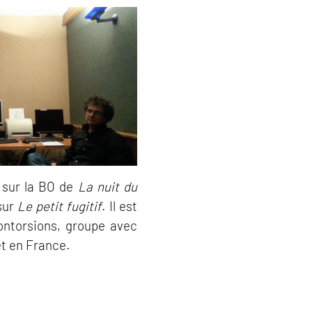
t sur la BO de
La nuit du
 sur
Le petit fugitif
. Il est
ontorsions, groupe avec
et en France.