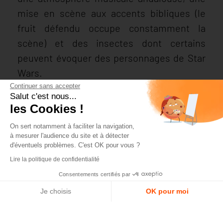
mise en scène aux accents bibliques (le
fruit défendu occupe constamment la
scène) et des insectes dont certains
peuvent évoquer des personnages de Star
Wars.
Continuer sans accepter
>>> un film produit par
Vivement Lundi !
Salut c'est nous...
les Cookies !
On sert notamment à faciliter la navigation,
à mesurer l'audience du site et à détecter
DOCUMENTAIRE
d'éventuels problèmes. C'est OK pour vous ?
MILLE JOURS À SAIGON
Lire la politique de confidentialité
Consentements certifiés par
de Marie-Christine Courtès (2012 - 53')
Je choisis
OK pour moi
Plateforme de Gestion du Consentement : Personnalisez vos Opt
Axeptio consent
Notre plateforme vous permet d'adapter et de gérer vos paramètre