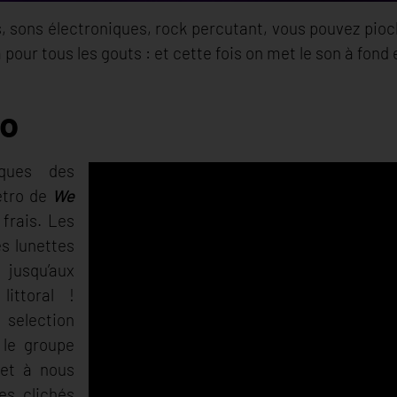
s, sons électroniques, rock percutant, vous pouvez pio
ra pour tous les gouts : et cette fois on met le son à fond
go
ques des
étro de
We
frais. Les
es lunettes
e jusqu’aux
littoral !
selection
 le groupe
 et à nous
es clichés