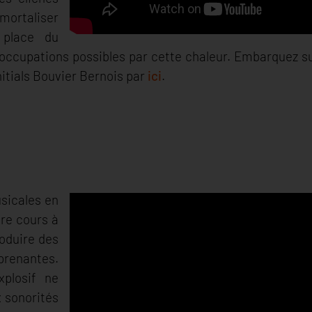
ortaliser
 place du
occupations possibles par cette chaleur. Embarquez s
itials Bouvier Bernois par
ici
.
sicales en
bre cours à
oduire des
renantes.
plosif ne
x sonorités