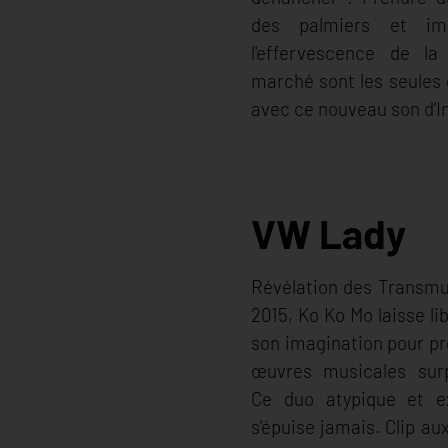
des palmiers et imm
l'effervescence de la
marché sont les seules 
avec ce nouveau son d’In
VW Lady
Révélation des Transmu
2015, Ko Ko Mo laisse li
son imagination pour pr
œuvres musicales surp
Ce duo atypique et ex
s’épuise jamais. Clip au