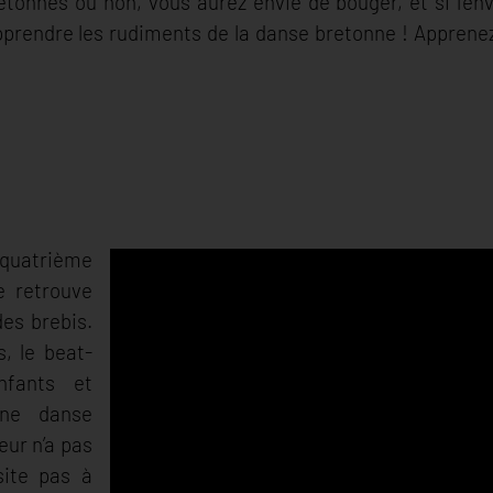
nnes ou non, vous aurez envie de bouger, et si l'envie
pprendre les rudiments de la danse bretonne ! Apprenez-
quatrième
e retrouve
es brebis.
, le beat-
nfants et
une danse
eur n’a pas
site pas à