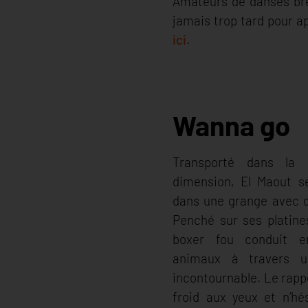
Amateurs de danses breto
jamais trop tard pour a
ici
.
Wanna go
Transporté dans la 
dimension, El Maout s
dans une grange avec d
Penché sur ses platines
boxer fou conduit e
animaux à travers 
incontournable. Le rapp
froid aux yeux et n’hé