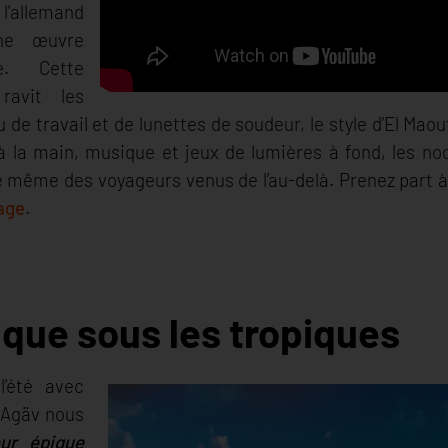
'allemand
une œuvre
ue. Cette
ravit les
u de travail et de lunettes de soudeur, le style d’El Mao
t à la main, musique et jeux de lumières à fond, les n
e même des voyageurs venus de l’au-delà. Prenez part à 
age
.
ique sous les tropiques
l’été avec
 Agäv nous
eur épique