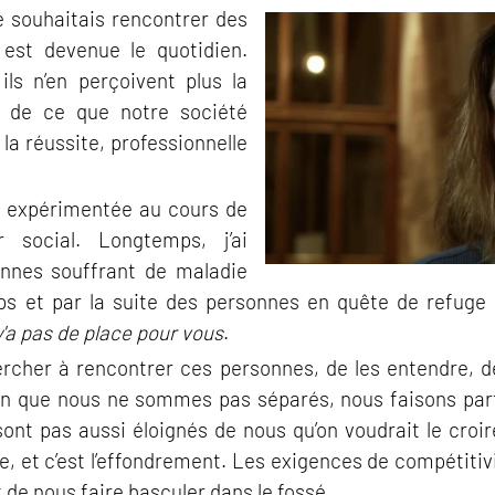
je souhaitais rencontrer des
 est devenue le quotidien.
 ils n’en perçoivent plus la
 de ce que notre société
a réussite, professionnelle
jà expérimentée au cours de
 social. Longtemps, j’ai
nes souffrant de maladie
s et par la suite des personnes en quête de refuge
y'a pas de place pour vous
.
rcher à rencontrer ces personnes, de les entendre, de
ction que nous ne sommes pas séparés, nous faisons p
sont pas aussi éloignés de nous qu’on voudrait le croire.
e, et c’est l’effondrement. Les exigences de compétitiv
 de nous faire basculer dans le fossé.