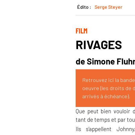
Édito :
Serge Steyer
FILM
RIVAGES
de Simone Fluhr 
Retrouvez ici la band
oeuvre (les droits de 
arrivés à échéance).
Que peut bien vouloir 
tant de temps et par tou
Ils s’appellent Johnn