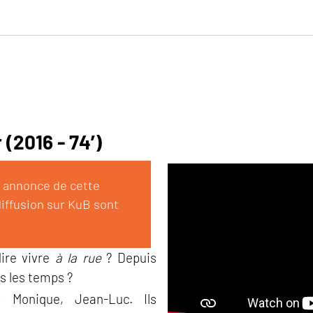
(2016 - 74’)
e annonce de cette
diffusion sur KuB sont
dire vivre
à la rue
? Depuis
s les temps ?
y, Monique, Jean-Luc. Ils