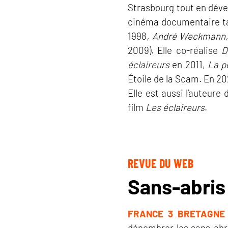
Strasbourg tout en déve
cinéma documentaire tan
1998
, André Weckmann, 
2009). Elle co-réalise
D
éclaireurs
en 2011,
La pe
Étoile de la Scam. En 20
Elle est aussi l’auteure 
film
Les éclaireurs
.
REVUE DU WEB
Sans-abris 
FRANCE 3 BRETAGNE
dénombrer les sans-abr