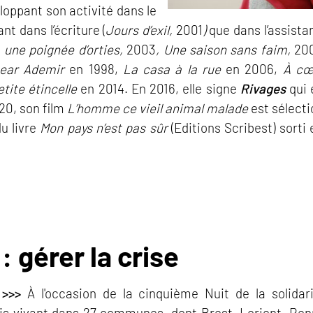
loppant son activité dans le
t dans l’écriture (
Jours d’exil,
2001
)
que dans l’assista
une poignée d’orties,
2003
, Une saison sans faim,
20
ear Ademir
en 1998,
La casa à la rue
en 2006,
À cœ
tite étincelle
en 2014. En 2016, elle signe
Rivages
qui 
20, son film
L’homme ce vieil animal malade
est sélecti
du livre
Mon pays n’est pas sûr
(Editions Scribest) sorti
: gérer la crise
>>>
À l'occasion de la cinquième Nuit de la solidar
is vivant dans 27 communes, dont Brest, Lorient, Renn