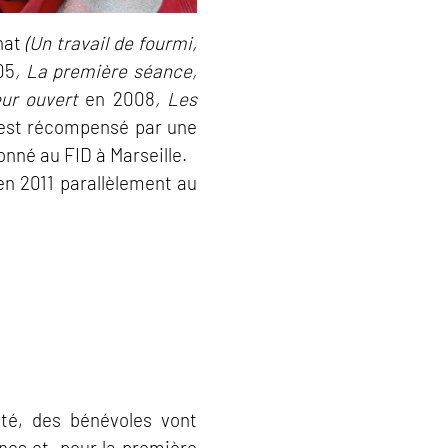
nat
(Un travail de fourmi,
05
, La première séance,
ur ouvert
en 2008
, Les
est récompensé par une
onné au FID à Marseille.
 en 2011 parallèlement au
ité, des bénévoles vont
es et, pour la première