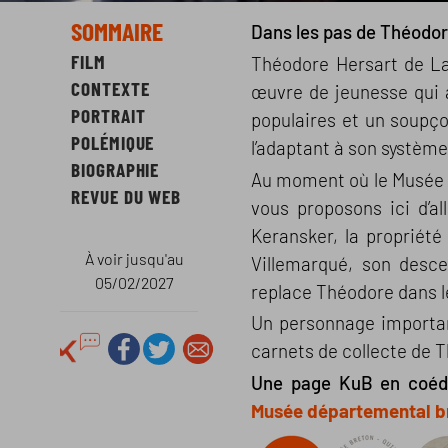
SOMMAIRE
Dans les pas de Théodo
FILM
Théodore Hersart de La
CONTEXTE
œuvre de jeunesse qui a
PORTRAIT
populaires et un soupçon
POLÉMIQUE
l’adaptant à son système
BIOGRAPHIE
Au moment où le Musée 
REVUE DU WEB
vous proposons ici d’al
Keransker, la propriété
À voir jusqu'au
Villemarqué, son desce
05/02/2027
replace Théodore dans le
Un personnage importan
carnets de collecte de 
Une page KuB en coédi
Musée départemental b