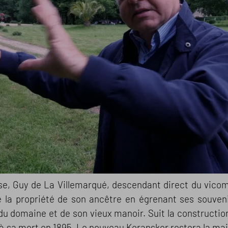
se, Guy de La Villemarqué, descendant direct du vico
 la propriété de son ancêtre en égrenant ses souveni
 du domaine et de son vieux manoir. Suit la constructi
à sa mort en 1895. Le nouveau Keransker restera la mai