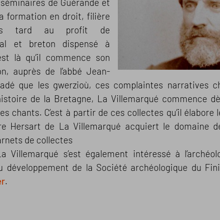
ts séminaires de Guérande et
a formation en droit, filière
lus tard au profit de
val et breton dispensé à
’est là qu’il commence son
on, auprès de l’abbé Jean-
uadé que les gwerzioù, ces complaintes narratives c
histoire de la Bretagne, La Villemarqué commence dè
es chants. C’est à partir de ces collectes qu’il élabore 
re Hersart de La Villemarqué acquiert le domaine d
arnets de collectes
 Villemarqué s’est également intéressé à l’archéologi
u développement de la Société archéologique du Finis
er
.