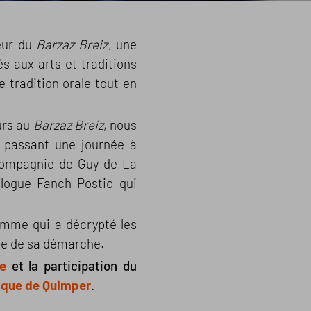
eur du
Barzaz Breiz
, une
s aux arts et traditions
e tradition orale tout en
urs au
Barzaz Breiz
, nous
en passant une journée à
n compagnie de Guy de La
ologue Fanch Postic qui
omme qui a décrypté les
re de sa démarche.
e
et la participation
du
tique de Quimper
.