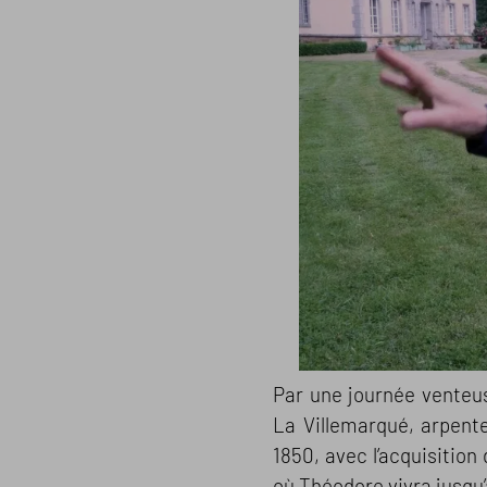
Par une journée venteu
La Villemarqué, arpente
1850, avec l’acquisition
où Théodore vivra jusqu’