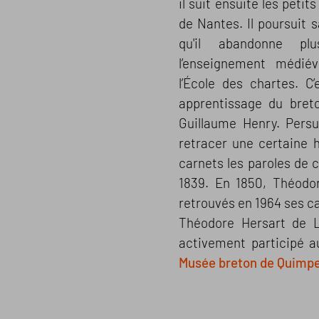
il suit ensuite les peti
de Nantes. Il poursuit s
qu'il abandonne p
l’enseignement médié
l’École des chartes. C
apprentissage du bret
Guillaume Henry. Pers
retracer une certaine 
carnets les paroles de c
1839. En 1850, Théodo
retrouvés en 1964 ses c
Théodore Hersart de La
activement participé a
Musée breton de Quimp