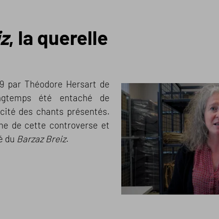
iz
, la querelle
39 par Théodore Hersart de
ngtemps été entaché de
icité des chants présentés.
ne de cette controverse et
té du
Barzaz Breiz
.