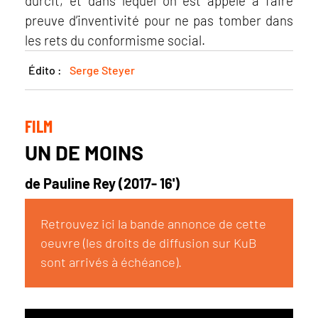
durcit, et dans lequel on est appelé à faire
preuve d’inventivité pour ne pas tomber dans
les rets du conformisme social.
Édito :
Serge Steyer
FILM
UN DE MOINS
de Pauline Rey (2017- 16')
Retrouvez ici la bande annonce de cette
oeuvre (les droits de diffusion sur KuB
sont arrivés à échéance).