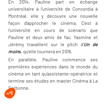
En 2014, Pauline part en échange
universitaire à l’université de Concordia à
Montréal, elle y découvre une nouvelle
façon d’approcher le cinéma. C’est à
l’université en cours de scénario que
Pauline et deux amis de fac, Yasmine et
Jérémy travaillent sur le pitch d’
Un de
moin
s
, qu'elle tournera en 2016.
En parallèle, Pauline commence ses
premières expériences dans le monde du
cinéma en tant qu’assistante-opératrice et
termine ses études en master Cinéma à La
Sorbonne.
Plateforme de Gestion du Consentement : Personnalisez vos Opt
Axeptio consent