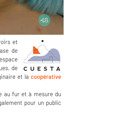
voirs et
hase de
 espace
ues, de
ginaire et la
coopérative
e au fur et à mesure du
également pour un public