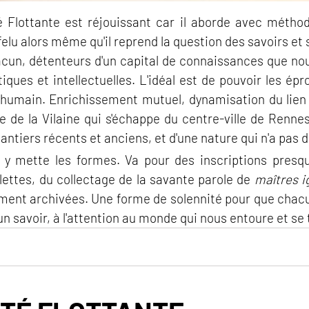
té Flottante est réjouissant car il aborde avec méthod
felu alors même qu'il reprend la question des savoirs et s
un, détenteurs d'un capital de connaissances que nou
ques et intellectuelles. L'idéal est de pouvoir les ép
humain. Enrichissement mutuel, dynamisation du lien 
llée de la Vilaine qui s'échappe du centre-ville de Renn
tiers récents et anciens, et d'une nature qui n'a pas d
n y mette les formes. Va pour des inscriptions pres
ettes, du collectage de la savante parole de
maîtres i
nt archivées. Une forme de solennité pour que chacun
'un savoir, à l'attention au monde qui nous entoure et se