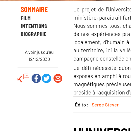
SOMMAIRE
Le projet de l'Universi
ministère, paraîtrait far
FILM
Nous sommes tous, chac
INTENTIONS
BIOGRAPHIE
de nos expériences prati
localement, d'humain à 
au territoire, ici la va
À voir jusqu'au
campagne constellée chan
12/12/2030
Ce défi nécessite qu'o
exposés en amphi à roul
magnétiques précieuseme
préside à l'acquisition d
Édito :
Serge Steyer