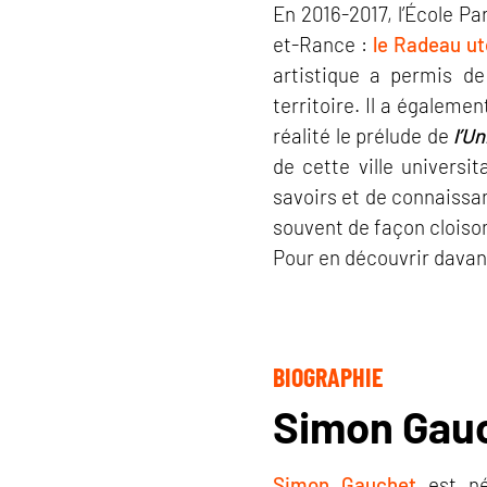
En 2016-2017, l’École Par
et-Rance :
le Radeau u
artistique a permis d
territoire. Il a égaleme
réalité le prélude de
l’Un
de cette ville univers
savoirs et de connaissan
souvent de façon cloiso
Pour en découvrir davant
BIOGRAPHIE
Simon Gau
Simon Gauchet
est né