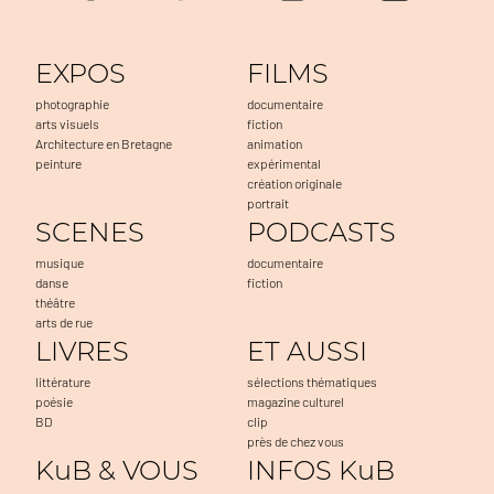
EXPOS
FILMS
photographie
documentaire
arts visuels
fiction
Architecture en Bretagne
animation
peinture
expérimental
création originale
portrait
SCENES
PODCASTS
musique
documentaire
danse
fiction
théâtre
arts de rue
LIVRES
ET AUSSI
littérature
sélections thématiques
poésie
magazine culturel
BD
clip
près de chez vous
KuB & VOUS
INFOS KuB