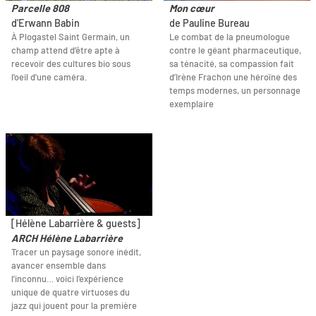
Parcelle 808
Mon cœur
d'Erwann Babin
de Pauline Bureau
À Plogastel Saint Germain, un
Le combat de la pneumologue
champ attend d’être apte à
contre le géant pharmaceutique,
recevoir des cultures bio sous
sa ténacité, sa compassion fait
l'oeil d'une caméra.
d’Irène Frachon une héroïne des
temps modernes, un personnage
exemplaire
[Hélène Labarrière & guests]
ARCH Hélène Labarrière
Tracer un paysage sonore inédit,
avancer ensemble dans
l’inconnu… voici l’expérience
unique de quatre virtuoses du
jazz qui jouent pour la première