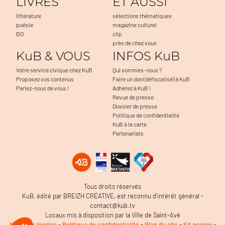
LIVRES
ET AUSSI
littérature
sélections thématiques
poésie
magazine culturel
BD
clip
près de chez vous
KuB & VOUS
INFOS KuB
Votre service civique chez KuB
Qui sommes-nous ?
Proposez vos contenus
Faire un don (défiscalisé) à KuB
Parlez-nous de vous !
Adhérez à KuB !
Revue de presse
Dossier de presse
Politique de confidentialité
KuB à la carte
Partenariats
Tous droits réservés
KuB, édité par BREIZH CRÉATIVE, est reconnu d’intérêt général -
contact@kub.tv
Locaux mis à disposition par la Ville de Saint-Avé
Mentions légales
-
Politique de confidentialité
-
Plan du site
-
Kit presse
-