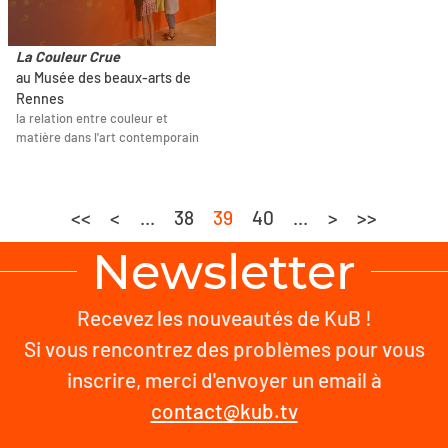
La Couleur Crue
au Musée des beaux-arts de
Rennes
la relation entre couleur et
matière dans l'art contemporain
<<
<
...
38
39
40
...
>
>>
Newsletter
Recevez les nouveautés de KuB !
Si vous rencontrez des problèmes pour vous
inscrire, merci d'envoyer un email à
contact@kub.tv