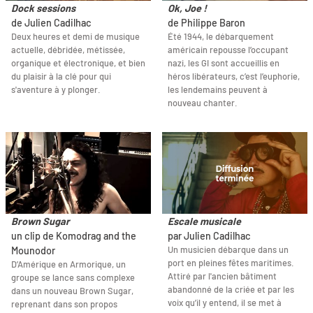
Dock sessions
Ok, Joe !
de Julien Cadilhac
de Philippe Baron
Deux heures et demi de musique
Été 1944, le débarquement
actuelle, débridée, métissée,
américain repousse l’occupant
organique et électronique, et bien
nazi, les GI sont accueillis en
du plaisir à la clé pour qui
héros libérateurs, c’est l’euphorie,
s'aventure à y plonger.
les lendemains peuvent à
nouveau chanter.
Brown Sugar
Escale musicale
un clip de Komodrag and the
par Julien Cadilhac
Un musicien débarque dans un
Mounodor
port en pleines fêtes maritimes.
D’Amérique en Armorique, un
Attiré par l'ancien bâtiment
groupe se lance sans complexe
abandonné de la criée et par les
dans un nouveau Brown Sugar,
voix qu’il y entend, il se met à
reprenant dans son propos