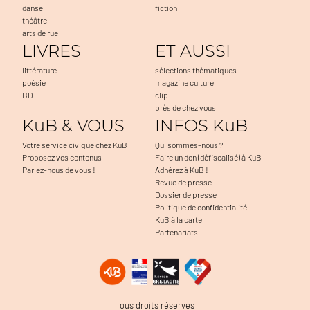
danse
fiction
théâtre
arts de rue
LIVRES
ET AUSSI
littérature
sélections thématiques
poésie
magazine culturel
BD
clip
près de chez vous
KuB & VOUS
INFOS KuB
Votre service civique chez KuB
Qui sommes-nous ?
Proposez vos contenus
Faire un don (défiscalisé) à KuB
Parlez-nous de vous !
Adhérez à KuB !
Revue de presse
Dossier de presse
Politique de confidentialité
KuB à la carte
Partenariats
a navigation, à mesurer l'audience du
Tous droits réservés
 problèmes. C'est OK pour vous ?