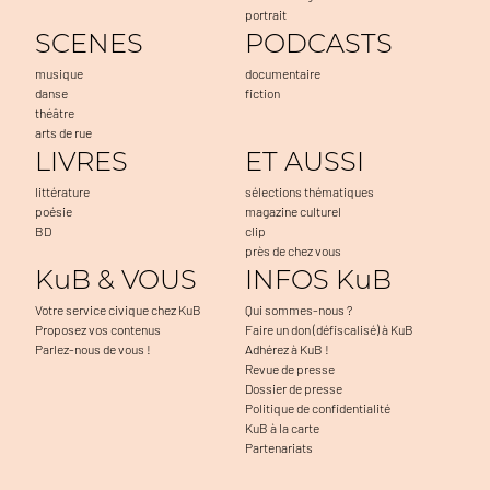
portrait
SCENES
PODCASTS
musique
documentaire
danse
fiction
théâtre
arts de rue
LIVRES
ET AUSSI
littérature
sélections thématiques
poésie
magazine culturel
BD
clip
près de chez vous
KuB & VOUS
INFOS KuB
Votre service civique chez KuB
Qui sommes-nous ?
Proposez vos contenus
Faire un don (défiscalisé) à KuB
Parlez-nous de vous !
Adhérez à KuB !
Revue de presse
Dossier de presse
Politique de confidentialité
KuB à la carte
Partenariats