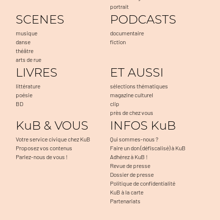
portrait
SCENES
PODCASTS
musique
documentaire
danse
fiction
théâtre
arts de rue
LIVRES
ET AUSSI
littérature
sélections thématiques
poésie
magazine culturel
BD
clip
près de chez vous
KuB & VOUS
INFOS KuB
Votre service civique chez KuB
Qui sommes-nous ?
Proposez vos contenus
Faire un don (défiscalisé) à KuB
Parlez-nous de vous !
Adhérez à KuB !
Revue de presse
Dossier de presse
Politique de confidentialité
KuB à la carte
Partenariats