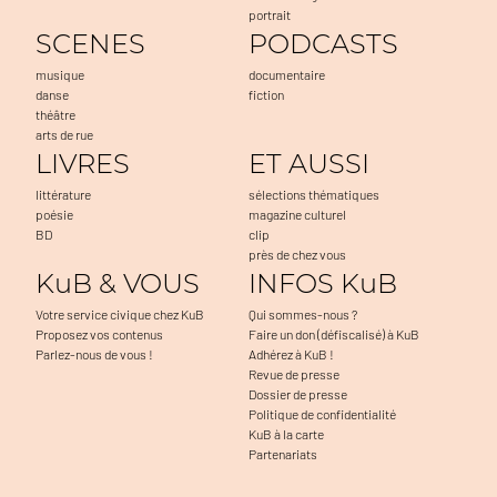
portrait
SCENES
PODCASTS
musique
documentaire
danse
fiction
théâtre
arts de rue
LIVRES
ET AUSSI
littérature
sélections thématiques
poésie
magazine culturel
BD
clip
près de chez vous
KuB & VOUS
INFOS KuB
Votre service civique chez KuB
Qui sommes-nous ?
Proposez vos contenus
Faire un don (défiscalisé) à KuB
Parlez-nous de vous !
Adhérez à KuB !
Revue de presse
Dossier de presse
Politique de confidentialité
KuB à la carte
Partenariats