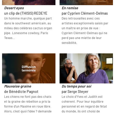
Desert eyes
En remise
un clip de (THISIS) REDEYE
par Cyprien Clément-Delmas
Un homme marche, quelque part
Des retrouvailles avec ces
dans le southwest américain, au
artistes exceptionnels saisis par
milieu des célèbres cactus organ
un maître en prise de vue :
pipe. Lonesome cowboy, Paris
Cyprien Clément-Delmas qui ne
Texas…
perd pas une miette de leur
sensibilité,
Mauvaise graine
Du temps pour soi
de Bénédicte Pagnot
par Serge Steyer
Les chiens ne font pas des chats
Le choix d’Yves et Judith est
et la graine de rébellion a pris la
cohérent. Pour leur équilibre
forme d’un Maxime en roue libre.
personnel et en regard de l’état
Alors, c’est quoi l’idée ? demande
du monde, ils ont choisi de