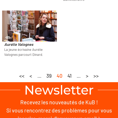
Aurélie Valognes
La jeune écrivaine Aurélie
Valognes parcourt Dinard.
<<
<
...
39
40
41
...
>
>>
Newsletter
Recevez les nouveautés de KuB !
Si vous rencontrez des problèmes pour vous