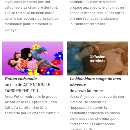
lovée dans le cocon familial,
patinoire. Sur cette surface
attachée à sa chambre d’enfant,
propice aux envols, le clip met en
elle se retrouve un beau matin
scène le monde réel, où les corps
dans le car scolaire qui la sort de
ont une fâcheuse tendance à
Mellionnec pour l’emmener au
lourdement retomber.
collège.
Potion vadrouille
Le bleu blanc rouge de mes
un clip de ATTENTION LE
cheveux
TAPIS PREND FEU
de Josza Anjembe
Avec Potion vadrouille le groupe
Josza Anjembe nous raconte son
Attention le tapis prend feu n'en
histoire : le constat de
fait qu'à sa tête. Une tête
l’impossibilité d’avoir la
endolorie par un chagrin d’amour.
nationalité française en raison
d’une coupe de cheveux qui ne
correspond pas aux canons
administratifs