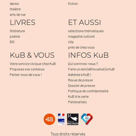
danse
fiction
théâtre
arts de rue
LIVRES
ET AUSSI
littérature
sélections thématiques
poésie
magazine culturel
BD
clip
près de chez vous
KuB & VOUS
INFOS KuB
Votre service civique chez KuB
Qui sommes-nous ?
Proposez vos contenus
Faire un don (défiscalisé) à KuB
Parlez-nous de vous !
Adhérez à KuB !
Revue de presse
Dossier de presse
Politique de confidentialité
KuB à la carte
Partenariats
Tous droits réservés