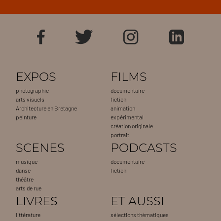
EXPOS
FILMS
photographie
documentaire
arts visuels
fiction
Architecture en Bretagne
animation
peinture
expérimental
création originale
portrait
SCENES
PODCASTS
musique
documentaire
danse
fiction
théâtre
arts de rue
LIVRES
ET AUSSI
littérature
sélections thématiques