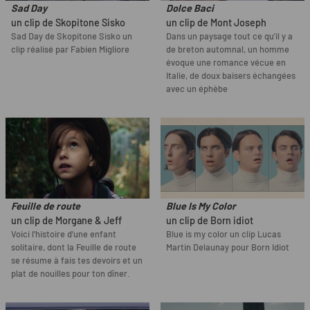
Sad Day
Dolce Baci
un clip de Skopitone Sisko
un clip de Mont Joseph
Sad Day de Skopitone Sisko un
Dans un paysage tout ce qu’il y a
clip réalisé par Fabien Migliore
de breton automnal, un homme
évoque une romance vécue en
Italie, de doux baisers échangées
avec un éphèbe
Feuille de route
Blue Is My Color
un clip de Morgane & Jeff
un clip de Born idiot
Voici l’histoire d’une enfant
Blue is my color un clip Lucas
solitaire, dont la Feuille de route
Martin Delaunay pour Born Idiot
se résume à fais tes devoirs et un
plat de nouilles pour ton dîner.