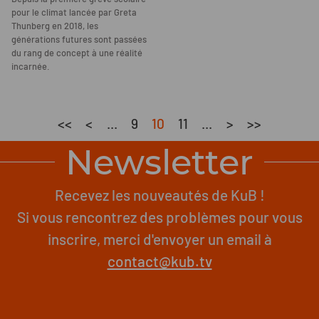
pour le climat lancée par Greta
Thunberg en 2018, les
générations futures sont passées
du rang de concept à une réalité
incarnée.
<<
<
...
9
10
11
...
>
>>
Newsletter
Recevez les nouveautés de KuB !
Si vous rencontrez des problèmes pour vous
inscrire, merci d'envoyer un email à
contact@kub.tv