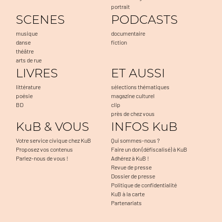
portrait
SCENES
PODCASTS
musique
documentaire
danse
fiction
théâtre
arts de rue
LIVRES
ET AUSSI
littérature
sélections thématiques
poésie
magazine culturel
BD
clip
près de chez vous
KuB & VOUS
INFOS KuB
Votre service civique chez KuB
Qui sommes-nous ?
Proposez vos contenus
Faire un don (défiscalisé) à KuB
Parlez-nous de vous !
Adhérez à KuB !
Revue de presse
Dossier de presse
Politique de confidentialité
KuB à la carte
Partenariats