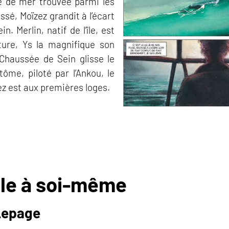
ne de mer trouvée parmi les
ssé, Moïzez grandit à l’écart
in. Merlin, natif de l’île, est
ure, Ys la magnifique son
Chaussée de Sein glisse le
ôme, piloté par l’Ankou, le
zez est aux premières loges.
èle à soi-même
Lepage