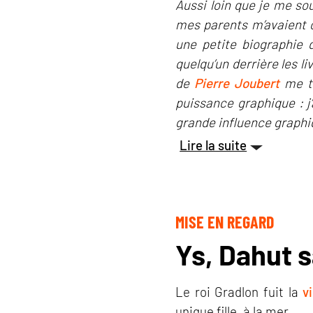
Aussi loin que je me sou
mes parents m’avaient of
une petite biographie d
quelqu’un derrière les l
de
Pierre Joubert
me tr
puissance graphique : j
grande influence graphiq
Lire la suite
MISE EN REGARD
Ys, Dahut s
Le roi Gradlon fuit la
vi
unique fille, à la mer.