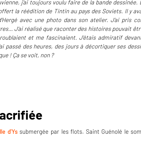
vienne, j’ai toujours voulu faire de la bande dessinée. 
fert la réédition de Tintin au pays des Soviets. Il y a
’Hergé avec une photo dans son atelier. J’ai pris con
ivres… J’ai réalisé que raconter des histoires pouvait êt
oublaient et me fascinaient. J’étais admiratif devan
’ai passé des heures, des jours à décortiquer ses dess
ue ! Ça se voit, non ?
acrifiée
lle d'Ys
submergée par les flots. Saint Guénolé le so