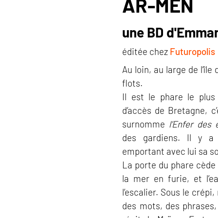
AR-MEN
une BD d'Emma
éditée chez
Futuropolis
Au loin, au large de l’î
flots.
Il est le phare le plus
d’accès de Bretagne, c
surnomme
l’Enfer des 
des gardiens. Il y a
emportant avec lui sa so
La porte du phare cède 
la mer en furie, et l’e
l’escalier. Sous le cré
des mots, des phrases, 