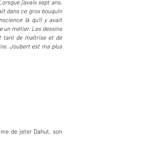
Lorsque j’avais sept ans,
vait dans ce gros bouquin
science là qu’il y avait
re un métier. Les dessins
t tant de maîtrise et de
ins. Joubert est ma plus
mme de jeter Dahut, son