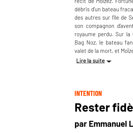
récit de Moïzez. Fortu
débris d’un bateau fraca
des autres sur l’île de Se
son compagnon d’avent
royaume perdu. Sur la 
Bag Noz, le bateau fant
valet de la mort, et Moï
Lire la suite
INTENTION
Rester fid
par Emmanuel 