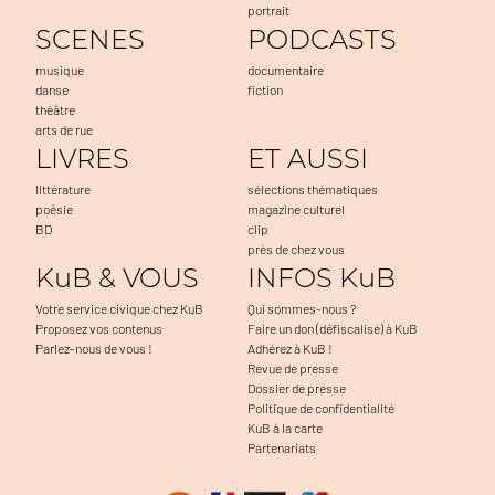
portrait
SCENES
PODCASTS
musique
documentaire
danse
fiction
théâtre
arts de rue
LIVRES
ET AUSSI
littérature
sélections thématiques
poésie
magazine culturel
BD
clip
près de chez vous
KuB & VOUS
INFOS KuB
Votre service civique chez KuB
Qui sommes-nous ?
Proposez vos contenus
Faire un don (défiscalisé) à KuB
Parlez-nous de vous !
Adhérez à KuB !
Revue de presse
Dossier de presse
Politique de confidentialité
KuB à la carte
Partenariats