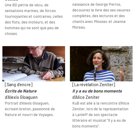
naissance de George Perros,
Une BD pétrie de vécu, de
découvrez le livre des ses oeuvres
sensations marines, de forces
complètes, des lectures et des
tournoyantes et contraires, celles
chants avec Miossec et Jeanne
des flots, des moteurs, et des
Moreau.
hommes qui ne sont que peu de
choses.
[Sang d’encre]
[La révélation Zeniter]
Écrits de Nature
Il y a eu de bons moments
d'Alexis Gloaguen
d'Alice Zeniter
Portrait d’Alexis Gloaguen,
KuB est allé à la rencontre d'Alice
écrivain breton, passionné de
Zeniter, lors de la représentation
Nature et nourri de Voyages.
à Lanleff de son spectacle
littéraire et musical "Il y a eu de
bons moments".