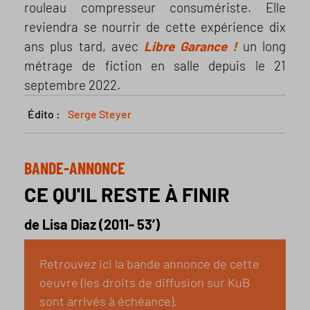
rouleau compresseur consumériste. Elle
reviendra se nourrir de cette expérience dix
ans plus tard, avec
Libre Garance !
un long
métrage de fiction en salle depuis le 21
septembre 2022.
Édito :
Serge Steyer
BANDE-ANNONCE
CE QU'IL RESTE À FINIR
de Lisa Diaz (2011- 53’)
Retrouvez ici la bande annonce de cette
oeuvre (les droits de diffusion sur KuB
sont arrivés à échéance).