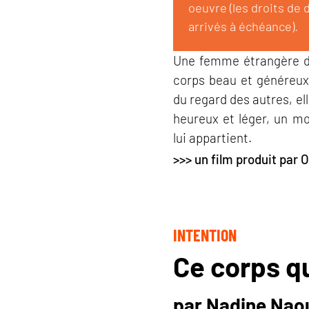
oeuvre (les droits de 
arrivés à échéance).
Une femme étrangère d
corps beau et généreux 
du regard des autres, el
heureux et léger, un m
lui appartient.
>>> un film produit par O
INTENTION
Ce corps qu
par Nadine Nao