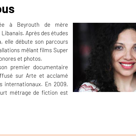
ous
ée à Beyrouth de mère
e Libanais. Après des études
a, elle débute son parcours
allations mêlant films Super
sonores et photos.
 son premier documentaire
ffusé sur Arte et acclamé
ls internationaux. En 2009,
rt métrage de fiction est