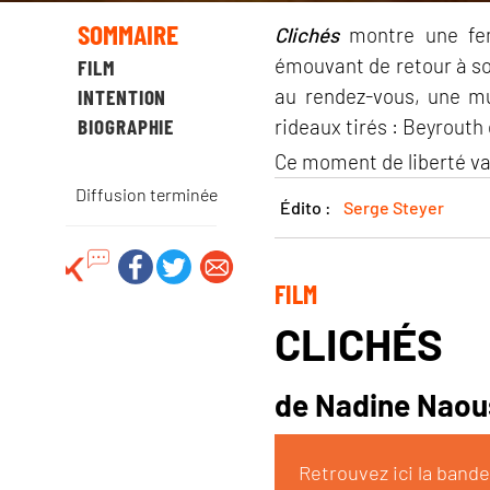
SOMMAIRE
Clichés
montre une fem
émouvant de retour à so
FILM
au rendez-vous, une mus
INTENTION
BIOGRAPHIE
rideaux tirés : Beyrouth
Ce moment de liberté va t
Diffusion terminée
Édito :
Serge Steyer
FILM
CLICHÉS
de Nadine Naous
Retrouvez ici la band