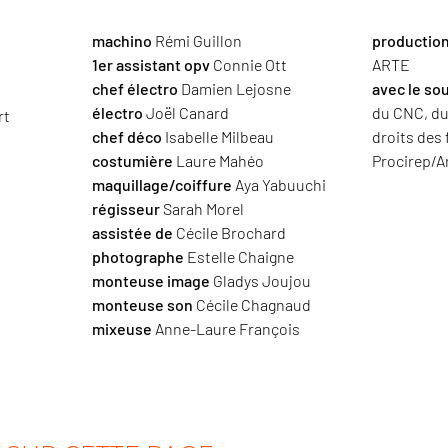
machino
Rémi Guillon
productio
1er assistant opv
Connie Ott
ARTE
chef
électro
Damien Lejosne
avec le so
électro
Joël Canard
du CNC, du 
rt
chef déco
Isabelle Milbeau
droits des 
costumière
Laure Mahéo
Procirep/A
maquillage/coiffure
Aya Yabuuchi
régisseur
Sarah Morel
assistée de
Cécile Brochard
photographe
Estelle Chaigne
monteuse image
Gladys Joujou
monteuse son
Cécile Chagnaud
mixeuse
Anne-Laure François