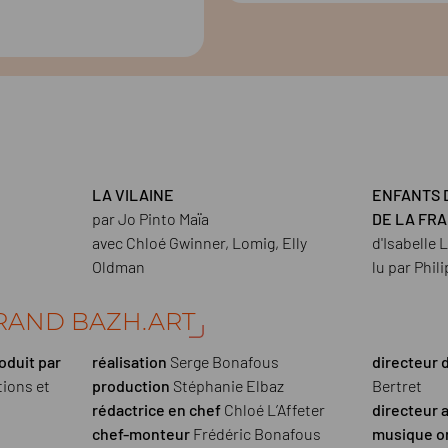
LA VILAINE
ENFANTS 
par Jo Pinto Maïa
DE LA FR
avec Chloé Gwinner, Lomig, Elly
d'Isabelle 
Oldman
lu par Phil
RAND BAZH.ART
oduit par
réalisation
Serge Bonafous
directeur 
ions et
production
Stéphanie Elbaz
Bertret
rédactrice en chef
Chloé L’Affeter
directeur 
chef-monteur
Frédéric Bonafous
musique or