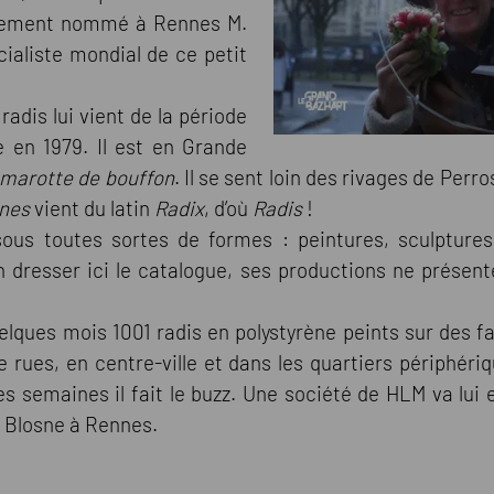
trement nommé à Rennes M.
ialiste mondial de ce petit
radis lui vient de la période
e en 1979. Il est en Grande
 marotte de bouffon
. Il se sent loin des rivages de Perro
nes
vient du latin
Radix
, d’où
Radis
!
 sous toutes sortes de formes : peintures, sculptures, 
en dresser ici le catalogue, ses productions ne prése
quelques mois 1001 radis en polystyrène peints sur des
 rues, en centre-ville et dans les quartiers périphériq
ues semaines il fait le buzz. Une société de HLM va lu
u Blosne à Rennes.