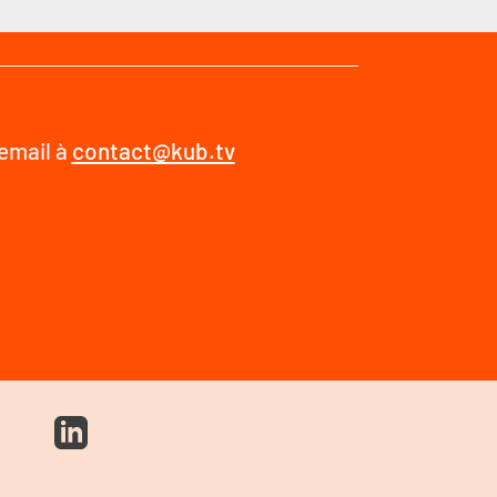
 email à
contact@kub.tv