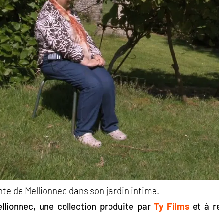
ante de Mellionnec dans son jardin intime.
llionnec, une collection produite par
Ty Films
et à r