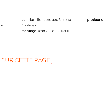
son
Murielle Labrosse, Simone
productio
se
Applebye
montage
Jean-Jacques Rault
S SUR CETTE PAGE