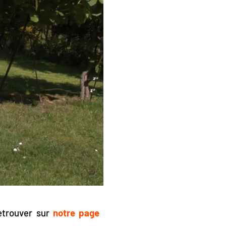
etrouver sur
notre
page