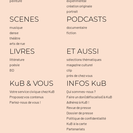
peinture
expérimental
création originale
portrait
SCENES
PODCASTS
musique
documentaire
danse
fiction
théâtre
arts de rue
LIVRES
ET AUSSI
littérature
sélections thématiques
poésie
magazine culturel
BD
clip
près de chez vous
KuB & VOUS
INFOS KuB
Votre service civique chez KuB
Qui sommes-nous ?
Proposez vos contenus
Faire un don (défiscalisé) à KuB
Parlez-nous de vous !
Adhérez à KuB !
Revue de presse
Dossier de presse
Politique de confidentialité
KuB à la carte
Partenariats
s accepter