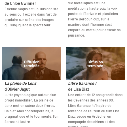
Vie métalliques est une
de Chloé Gwinner
méditation à haute voix, la voix
Étienne Saglio est un illusionniste
posée de l'écrivain et plasticien
au sens où il excelle dans l’art de
Pierre Bergounioux, sur la
produire sur scène des images
manière dont l’homme s’est
qui subjuguent le spectateur.
emparé du métal pour asseoir sa
puissance.
La plaine de Lenz
Libre Garance !
d'Olivier Jagut
de Lisa Diaz
Lutte psychologique autour d’un
Une enfant de 12 ans grandit dans
projet immobilier. La plaine de
les Cévennes des années 80.
Lenz met en scène deux frères,
Libre Garance ! s’inspire de
Caïn et Abel contemporains, le
l’enfance de l’auteur du film Lisa
pragmatique et le tourmenté, l’un
Diaz, vécue en Ardèche, en
écrasant l’autre.
compagnie des chiens et des