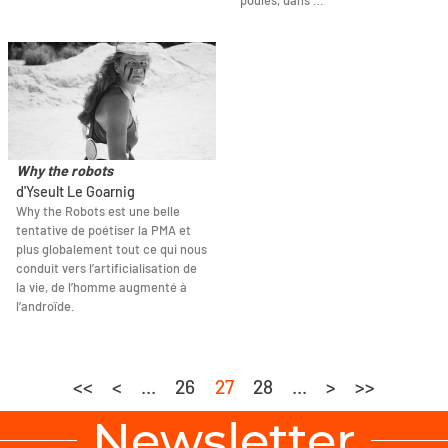
poules, dans …
Why the robots
d'Yseult Le Goarnig
Why the Robots est une belle
tentative de poétiser la PMA et
plus globalement tout ce qui nous
conduit vers l’artificialisation de
la vie, de l’homme augmenté à
l’androïde.
<<
<
...
26
27
28
...
>
>>
Newsletter