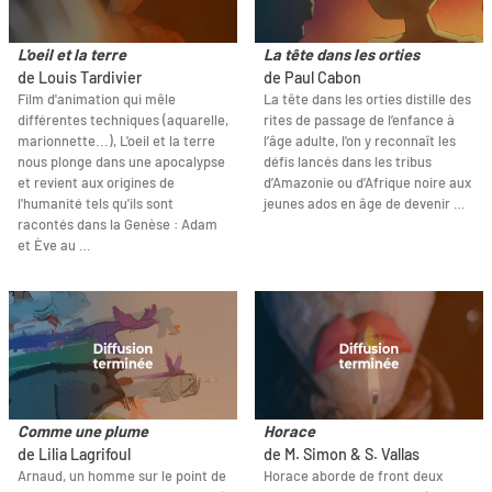
L'oeil et la terre
La tête dans les orties
de Louis Tardivier
de Paul Cabon
Film d'animation qui mêle
La tête dans les orties distille des
différentes techniques (aquarelle,
rites de passage de l’enfance à
marionnette...), L'oeil et la terre
l’âge adulte, l'on y reconnaît les
nous plonge dans une apocalypse
défis lancés dans les tribus
et revient aux origines de
d’Amazonie ou d’Afrique noire aux
l'humanité tels qu'ils sont
jeunes ados en âge de devenir …
racontés dans la Genèse : Adam
et Ève au …
Comme une plume
Horace
de Lilia Lagrifoul
de M. Simon & S. Vallas
Arnaud, un homme sur le point de
Horace aborde de front deux