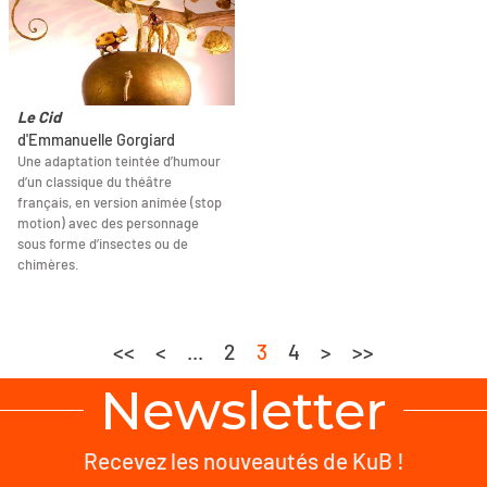
Le Cid
d'Emmanuelle Gorgiard
Une adaptation teintée d’humour
d’un classique du théâtre
français, en version animée (stop
motion) avec des personnage
sous forme d’insectes ou de
chimères.
<<
<
...
2
3
4
>
>>
Newsletter
Recevez les nouveautés de KuB !