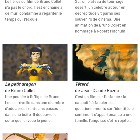
Le héros du film de Bruno Collet
Sur un plateau de tournage
n’a pas le choix. Il est enchaîné à
désert, un célèbre acteur en
ce mur, condamné à regarder le
décrépitude vit parmi ses
temps qui s’écoule.
souvenirs de cinéma. Une
animation de Bruno Collet en
hommage à Robert Mitchum
Le petit dragon
Têtard
de Bruno Collet
de Jean-Claude Rozec
Une poupée à l’effigie de Bruce
C'est un film sur l'enfance : la
Lee se réveille dans une chambre
capacité à fabuler, les
d’ado après trente ans passés
questionnements sur l'identité, le
dans une boîte. Il découvre le
sentiment d'appartenance à une
culte que lui voue le jeune.
famille, l'angoisse d'être rejeté...