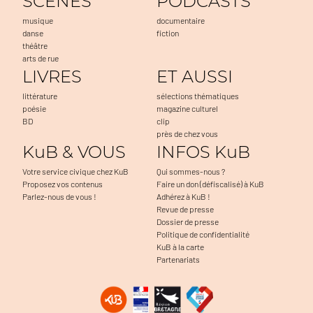
SCENES
PODCASTS
musique
documentaire
danse
fiction
théâtre
arts de rue
LIVRES
ET AUSSI
littérature
sélections thématiques
poésie
magazine culturel
BD
clip
près de chez vous
KuB & VOUS
INFOS KuB
Votre service civique chez KuB
Qui sommes-nous ?
Proposez vos contenus
Faire un don (défiscalisé) à KuB
Parlez-nous de vous !
Adhérez à KuB !
Revue de presse
Dossier de presse
Politique de confidentialité
KuB à la carte
Partenariats