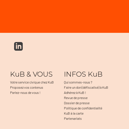
KuB & VOUS
INFOS KuB
Votre service civique chez KuB
Qui sommes-nous ?
Proposez vos contenus
Faire un don (défiscalisé) à KuB
Parlez-nous de vous !
Adhérez à KuB !
Revue de presse
Dossier de presse
Politique de confidentialité
KuB à la carte
Partenariats