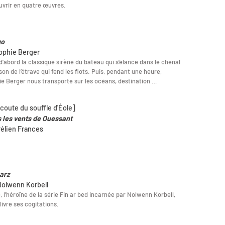
vrir en quatre œuvres.
go
ophie Berger
a d’abord la classique sirène du bateau qui s’élance dans le chenal
 son de l’étrave qui fend les flots. Puis, pendant une heure,
e Berger nous transporte sur les océans, destination …
écoute du souffle d'Éole]
 les vents de Ouessant
rélien Frances
arz
Nolwenn Korbell
, l'héroïne de la série Fin ar bed incarnée par Nolwenn Korbell,
livre ses cogitations.