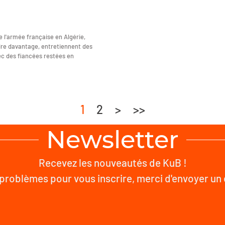
e l'armée française en Algérie,
ire davantage, entretiennent des
ec des fiancées restées en
1
2
>
>>
Newsletter
Recevez les nouveautés de KuB !
problèmes pour vous inscrire, merci d'envoyer un