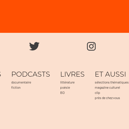
S
PODCASTS
LIVRES
ET AUSSI
documentaire
littérature
sélections thématiques
fiction
poésie
magazine culturel
BD
clip
près de chez vous