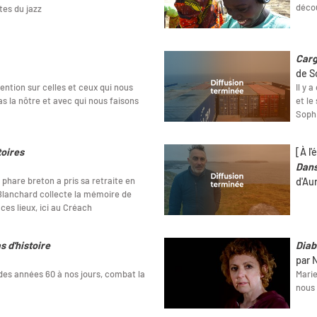
décou
tes du jazz
Car
de S
ention sur celles et ceux qui nous
Il y 
pas la nôtre et avec qui nous faisons
et le
Sophi
oires
[À l'
Dans
 phare breton a pris sa retraite en
d'Au
Blanchard collecte la mémoire de
 ces lieux, ici au Créach
s d'histoire
Diab
par 
 des années 60 à nos jours, combat la
Marie
nous 