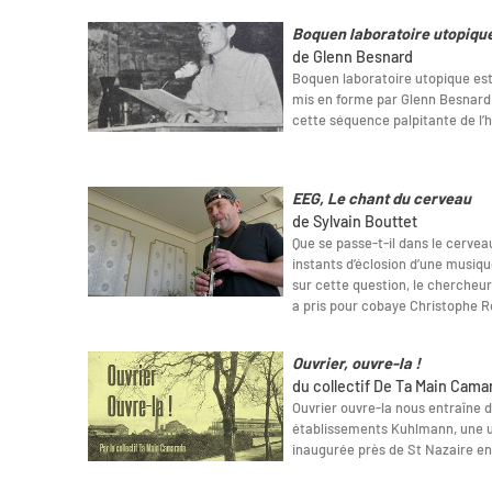
Boquen laboratoire utopiqu
de Glenn Besnard
Boquen laboratoire utopique est
mis en forme par Glenn Besnard 
cette séquence palpitante de l’h
EEG, Le chant du cerveau
de Sylvain Bouttet
Que se passe-t-il dans le cervea
instants d’éclosion d’une musiqu
sur cette question, le chercheu
a pris pour cobaye Christophe R
Ouvrier, ouvre-la !
du collectif De Ta Main Cama
Ouvrier ouvre-la nous entraîne d
établissements Kuhlmann, une u
inaugurée près de St Nazaire en