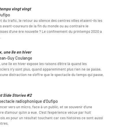
temps vingt vingt
Oufipo
êt du trafic, le retour au silence des centres villes étaient-ils les
s avant-coureurs de la fin du monde ou au contraire le
sses d'une ère nouvelle ? Le confinement du printemps 2020 a
…
, une île en hiver
ean-Guy Coulange
, une île en hiver expose les raisons d’être là quand les
ciers n’y sont plus, quand apparemment plus rien ne se passe,
cune distraction ne s’offre que le spectacle du temps qui passe,
t Side Stories #2
pectacle radiophonique d'Oufipo
ncer vers un micro, face à un public, et se souvenir d’une
ire d’amour qu’on a eue. C’est l’expérience vécue par huit
ois.es pour un résultat touchant car ces histoires ce sont aussi
ôtres,