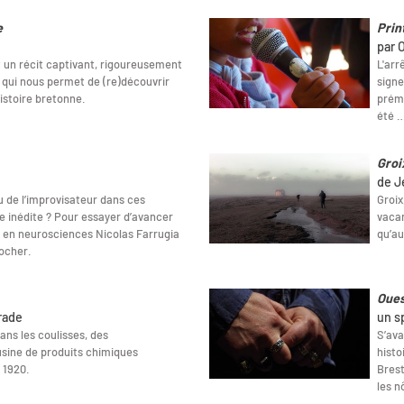
e
Prin
par 
 un récit captivant, rigoureusement
L'arr
qui nous permet de (re)découvrir
signe
istoire bretonne.
prémi
été 
Groix
de J
u de l’improvisateur dans ces
Groix
e inédite ? Pour essayer d’avancer
vacan
r en neurosciences Nicolas Farrugia
qu’au
ocher.
Oues
rade
un s
ans les coulisses, des
S’ava
sine de produits chimiques
histo
 1920.
Brest
les n