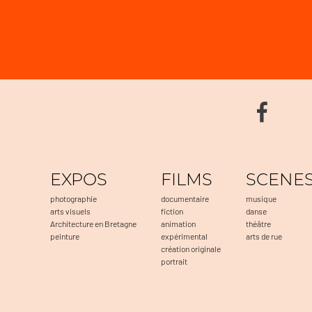
EXPOS
FILMS
SCENE
photographie
documentaire
musique
arts visuels
fiction
danse
Architecture en Bretagne
animation
théâtre
peinture
expérimental
arts de rue
création originale
portrait