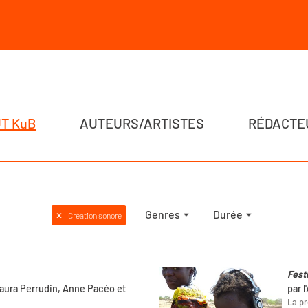
T KuB
AUTEURS/ARTISTES
RÉDACTE
Genres
Durée
✕
Création sonore
Fest
aura Perrudin, Anne Pacéo et
par l
La pr