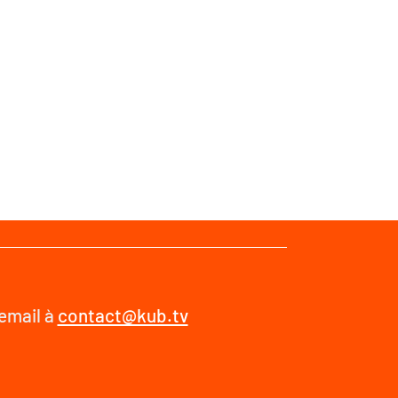
 email à
contact@kub.tv