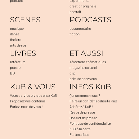
peinture
expérimental
création originale
portrait
SCENES
PODCASTS
musique
documentaire
danse
fiction
théâtre
arts de rue
LIVRES
ET AUSSI
littérature
sélections thématiques
poésie
magazine culturel
BD
clip
près de chez vous
KuB & VOUS
INFOS KuB
Votre service civique chez KuB
Qui sommes-nous ?
Proposez vos contenus
Faire un don (défiscalisé) à KuB
Parlez-nous de vous !
Adhérez à KuB !
Revue de presse
Dossier de presse
Politique de confidentialité
KuB à la carte
Partenariats