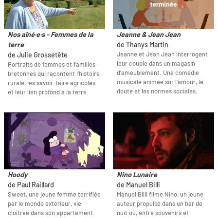
Nos aîné·e·s - Femmes de la
Jeanne & Jean Jean
terre
de Thanys Martin
Jeanne et Jean Jean interrogent
de Julie Grossetête
leur couple dans un magasin
Portraits de femmes et familles
d’ameublement. Une comédie
bretonnes qui racontent l’histoire
musicale animée sur l’amour, le
rurale, les savoir-faire agricoles
doute et les normes sociales.
et leur lien profond à la terre.
Hoody
Nino Lunaire
de Paul Raillard
de Manuel Billi
Sweet, une jeune femme terrifiée
Manuel Billi filme Nino, un jeune
par le monde extérieur, vie
auteur propulsé dans un bar de
cloîtrée dans son appartement.
nuit où, entre souvenirs et