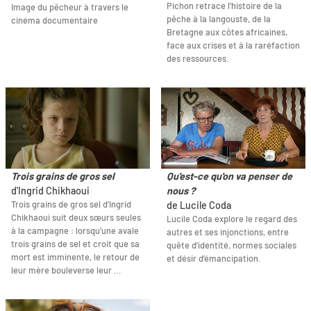
Pichon retrace l’histoire de la
Image du pêcheur à travers le
pêche à la langouste, de la
cinéma documentaire
Bretagne aux côtes africaines,
face aux crises et à la raréfaction
des ressources.
Trois grains de gros sel
Qu'est-ce qu'on va penser de
d'Ingrid Chikhaoui
nous ?
Trois grains de gros sel d’Ingrid
de Lucile Coda
Chikhaoui suit deux sœurs seules
Lucile Coda explore le regard des
à la campagne : lorsqu’une avale
autres et ses injonctions, entre
trois grains de sel et croit que sa
quête d’identité, normes sociales
mort est imminente, le retour de
et désir d’émancipation.
leur mère bouleverse leur …