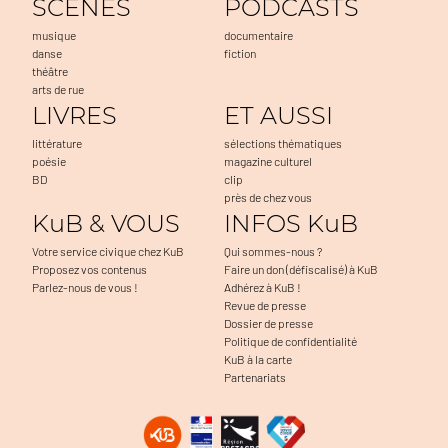
SCENES
PODCASTS
musique
documentaire
danse
fiction
théâtre
arts de rue
LIVRES
ET AUSSI
littérature
sélections thématiques
poésie
magazine culturel
BD
clip
près de chez vous
KuB & VOUS
INFOS KuB
Votre service civique chez KuB
Qui sommes-nous ?
Proposez vos contenus
Faire un don (défiscalisé) à KuB
Parlez-nous de vous !
Adhérez à KuB !
Revue de presse
Dossier de presse
Politique de confidentialité
KuB à la carte
Partenariats
sans accepter
est nous...
ookies !