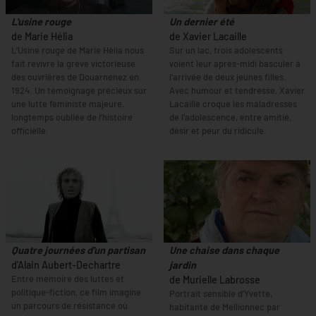
L'usine rouge
Un dernier été
de Marie Hélia
de Xavier Lacaille
L’Usine rouge de Marie Hélia nous
Sur un lac, trois adolescents
fait revivre la grève victorieuse
voient leur après-midi basculer à
des ouvrières de Douarnenez en
l’arrivée de deux jeunes filles.
1924. Un témoignage précieux sur
Avec humour et tendresse, Xavier
une lutte féministe majeure,
Lacaille croque les maladresses
longtemps oubliée de l’histoire
de l’adolescence, entre amitié,
officielle.
désir et peur du ridicule.
Quatre journées d'un partisan
Une chaise dans chaque
d'Alain Aubert-Dechartre
jardin
Entre mémoire des luttes et
de Murielle Labrosse
politique-fiction, ce film imagine
Portrait sensible d'Yvette,
un parcours de résistance où
habitante de Mellionnec par