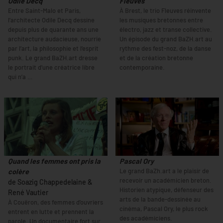
Odile Decq
Fleuves
Entre Saint-Malo et Paris,
À Brest, le trio Fleuves réinvente
l’architecte Odile Decq dessine
les musiques bretonnes entre
depuis plus de quarante ans une
électro, jazz et transe collective.
architecture audacieuse, nourrie
Un épisode du grand BaZH.art au
par l’art, la philosophie et l’esprit
rythme des fest-noz, de la danse
punk. Le grand BaZH.art dresse
et de la création bretonne
le portrait d’une créatrice libre
contemporaine.
qui n’a …
Quand les femmes ont pris la
Pascal Ory
Le grand BaZh.art a le plaisir de
colère
recevoir un académicien breton.
de Soazig Chappedelaine &
Historien atypique, défenseur des
René Vautier
arts de la bande-dessinée au
À Couëron, des femmes d’ouvriers
cinéma, Pascal Ory, le plus rock
entrent en lutte et prennent la
des académiciens.
parole. Un documentaire fort sur