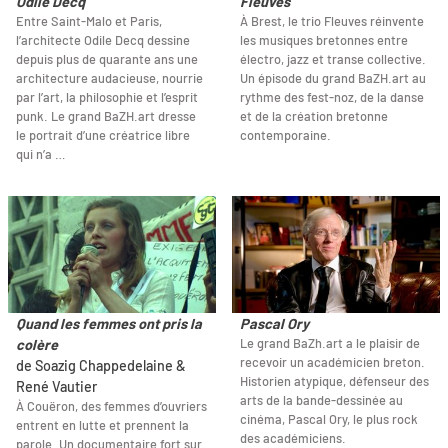
Odile Decq
Fleuves
Entre Saint-Malo et Paris,
À Brest, le trio Fleuves réinvente
l’architecte Odile Decq dessine
les musiques bretonnes entre
depuis plus de quarante ans une
électro, jazz et transe collective.
architecture audacieuse, nourrie
Un épisode du grand BaZH.art au
par l’art, la philosophie et l’esprit
rythme des fest-noz, de la danse
punk. Le grand BaZH.art dresse
et de la création bretonne
le portrait d’une créatrice libre
contemporaine.
qui n’a …
Quand les femmes ont pris la
Pascal Ory
Le grand BaZh.art a le plaisir de
colère
recevoir un académicien breton.
de Soazig Chappedelaine &
Historien atypique, défenseur des
René Vautier
arts de la bande-dessinée au
À Couëron, des femmes d’ouvriers
cinéma, Pascal Ory, le plus rock
entrent en lutte et prennent la
des académiciens.
parole. Un documentaire fort sur