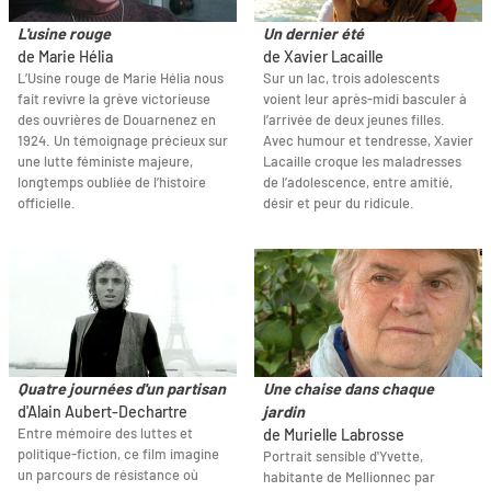
L'usine rouge
Un dernier été
de Marie Hélia
de Xavier Lacaille
L’Usine rouge de Marie Hélia nous
Sur un lac, trois adolescents
fait revivre la grève victorieuse
voient leur après-midi basculer à
des ouvrières de Douarnenez en
l’arrivée de deux jeunes filles.
1924. Un témoignage précieux sur
Avec humour et tendresse, Xavier
une lutte féministe majeure,
Lacaille croque les maladresses
longtemps oubliée de l’histoire
de l’adolescence, entre amitié,
officielle.
désir et peur du ridicule.
Quatre journées d'un partisan
Une chaise dans chaque
d'Alain Aubert-Dechartre
jardin
Entre mémoire des luttes et
de Murielle Labrosse
politique-fiction, ce film imagine
Portrait sensible d'Yvette,
un parcours de résistance où
habitante de Mellionnec par