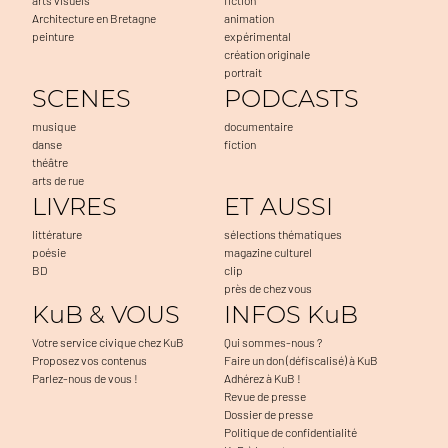
Architecture en Bretagne
animation
peinture
expérimental
création originale
portrait
SCENES
PODCASTS
musique
documentaire
danse
fiction
théâtre
arts de rue
LIVRES
ET AUSSI
littérature
sélections thématiques
poésie
magazine culturel
BD
clip
près de chez vous
KuB & VOUS
INFOS KuB
Votre service civique chez KuB
Qui sommes-nous ?
Proposez vos contenus
Faire un don (défiscalisé) à KuB
Parlez-nous de vous !
Adhérez à KuB !
Revue de presse
Dossier de presse
Politique de confidentialité