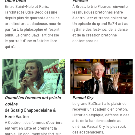
Odile Decq
Fleuves
Entre Saint-Malo et Paris,
À Brest, le trio Fleuves réinvente
l’architecte Odile Decq dessine
les musiques bretonnes entre
depuis plus de quarante ans une
électro, jazz et transe collective.
architecture audacieuse, nourrie
Un épisode du grand BaZH.art au
par l’art, la philosophie et l’esprit
rythme des fest-noz, de la danse
punk. Le grand BaZH.art dresse
et de la création bretonne
le portrait d’une créatrice libre
contemporaine.
qui n’a …
Quand les femmes ont pris la
Pascal Ory
Le grand BaZh.art a le plaisir de
colère
recevoir un académicien breton.
de Soazig Chappedelaine &
Historien atypique, défenseur des
René Vautier
arts de la bande-dessinée au
À Couëron, des femmes d’ouvriers
cinéma, Pascal Ory, le plus rock
entrent en lutte et prennent la
des académiciens.
parole. Un documentaire fort sur