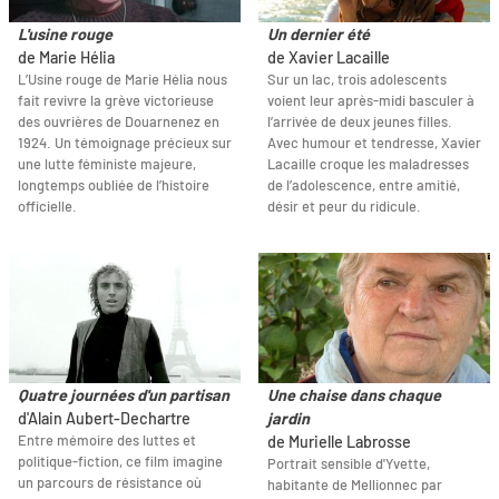
L'usine rouge
Un dernier été
de Marie Hélia
de Xavier Lacaille
L’Usine rouge de Marie Hélia nous
Sur un lac, trois adolescents
fait revivre la grève victorieuse
voient leur après-midi basculer à
des ouvrières de Douarnenez en
l’arrivée de deux jeunes filles.
1924. Un témoignage précieux sur
Avec humour et tendresse, Xavier
une lutte féministe majeure,
Lacaille croque les maladresses
longtemps oubliée de l’histoire
de l’adolescence, entre amitié,
officielle.
désir et peur du ridicule.
Quatre journées d'un partisan
Une chaise dans chaque
d'Alain Aubert-Dechartre
jardin
Entre mémoire des luttes et
de Murielle Labrosse
politique-fiction, ce film imagine
Portrait sensible d'Yvette,
un parcours de résistance où
habitante de Mellionnec par