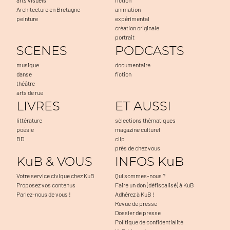
Architecture en Bretagne
animation
peinture
expérimental
création originale
portrait
SCENES
PODCASTS
musique
documentaire
danse
fiction
théâtre
arts de rue
LIVRES
ET AUSSI
littérature
sélections thématiques
poésie
magazine culturel
BD
clip
près de chez vous
KuB & VOUS
INFOS KuB
Votre service civique chez KuB
Qui sommes-nous ?
Proposez vos contenus
Faire un don (défiscalisé) à KuB
Parlez-nous de vous !
Adhérez à KuB !
Revue de presse
Dossier de presse
Politique de confidentialité