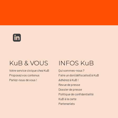
KuB & VOUS
INFOS KuB
Votre service civique chez KuB
Qui sommes-nous ?
Proposez vos contenus
Faire un don (défiscalisé) à KuB
Parlez-nous de vous !
Adhérez à KuB !
Revue de presse
Dossier de presse
Politique de confidentialité
KuB à la carte
Partenariats