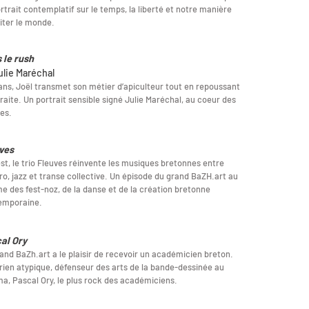
rtrait contemplatif sur le temps, la liberté et notre manière
iter le monde.
 le rush
ulie Maréchal
ans, Joël transmet son métier d’apiculteur tout en repoussant
traite. Un portrait sensible signé Julie Maréchal, au coeur des
les.
ves
st, le trio Fleuves réinvente les musiques bretonnes entre
ro, jazz et transe collective. Un épisode du grand BaZH.art au
e des fest-noz, de la danse et de la création bretonne
emporaine.
al Ory
and BaZh.art a le plaisir de recevoir un académicien breton.
rien atypique, défenseur des arts de la bande-dessinée au
a, Pascal Ory, le plus rock des académiciens.