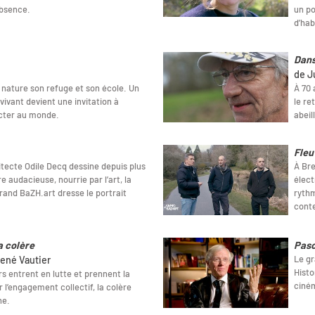
’absence.
un po
d’hab
Dans
de J
a nature son refuge et son école. Un
À 70 
vivant devient une invitation à
le re
ecter au monde.
abeil
Fleu
hitecte Odile Decq dessine depuis plus
À Bre
 audacieuse, nourrie par l’art, la
élect
grand BaZH.art dresse le portrait
rythm
cont
a colère
Pasc
Le gr
ené Vautier
Histo
s entrent en lutte et prennent la
ciném
 l’engagement collectif, la colère
ne.