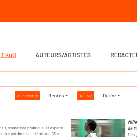
T KuB
AUTEURS/ARTISTES
RÉDACTE
Genres
Durée
✕
Animation
✕
Long
Mill
ris, scénariste prolifique, et explore
de M
entre patrimoine, littérature, BD et
Mille