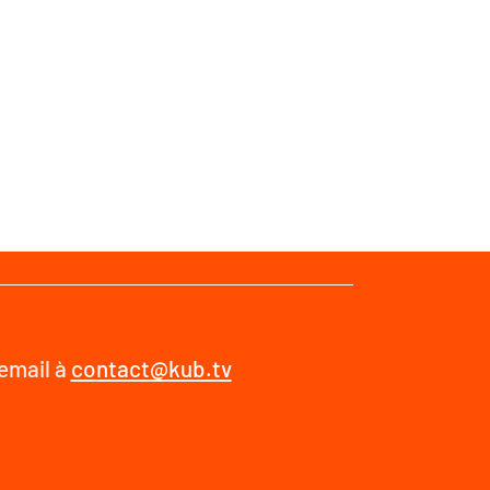
 email à
contact@kub.tv