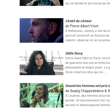
soi, la famille et les traces de l
L'éveil du choeur
de Pierre Albert Vivet
À Mellionnec, Johnny a fait de l
portrait immersif où l’écoute du 
ralentir, observer et se reconn
Odile Decq
Entre Saint-Malo et Paris, l’arc
de quarante ans une architecture
philosophie et l’esprit punk. Le 
d’une créatrice libre qui n’a …
Quand les femmes ont pris l
de Soazig Chappedelaine & R
À Couëron, des femmes d’ouvrier
parole. Un documentaire fort sur
sociale et l’émancipation fémini