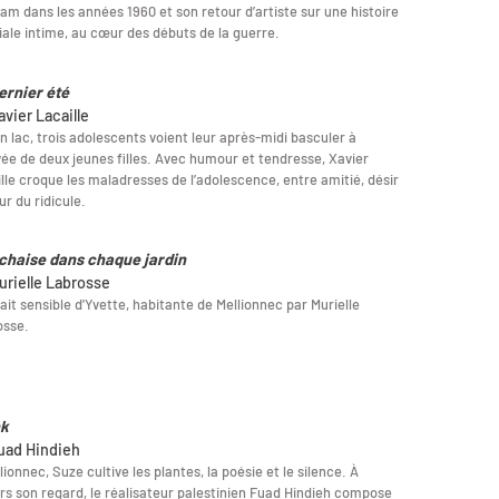
am dans les années 1960 et son retour d’artiste sur une histoire
iale intime, au cœur des débuts de la guerre.
ernier été
avier Lacaille
n lac, trois adolescents voient leur après-midi basculer à
ivée de deux jeunes filles. Avec humour et tendresse, Xavier
lle croque les maladresses de l’adolescence, entre amitié, désir
ur du ridicule.
chaise dans chaque jardin
urielle Labrosse
ait sensible d'Yvette, habitante de Mellionnec par Murielle
osse.
nk
uad Hindieh
lionnec, Suze cultive les plantes, la poésie et le silence. À
rs son regard, le réalisateur palestinien Fuad Hindieh compose