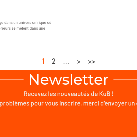
nge dans un univers onirique où
érieurs se mêlent dans une
1
2
...
>
>>
Newsletter
Recevez les nouveautés de KuB !
problèmes pour vous inscrire, merci d'envoyer un