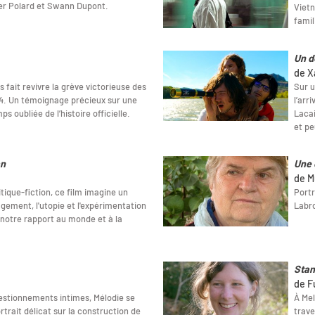
ier Polard et Swann Dupont.
Vietn
famil
Un d
de X
 fait revivre la grève victorieuse des
Sur u
4. Un témoignage précieux sur une
l’arr
s oubliée de l’histoire officielle.
Lacai
et pe
an
Une 
de M
tique-fiction, ce film imagine un
Portr
gement, l'utopie et l'expérimentation
Labr
notre rapport au monde et à la
Sta
de F
estionnements intimes, Mélodie se
À Mel
trait délicat sur la construction de
trave