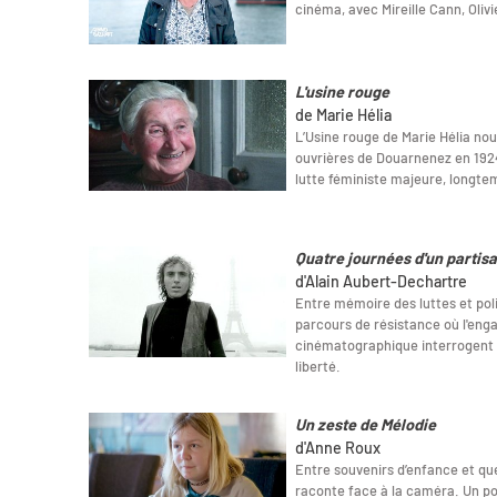
cinéma, avec Mireille Cann, Oliv
L'usine rouge
de Marie Hélia
L’Usine rouge de Marie Hélia nous
ouvrières de Douarnenez en 192
lutte féministe majeure, longtemp
Quatre journées d'un partis
d'Alain Aubert-Dechartre
Entre mémoire des luttes et poli
parcours de résistance où l'enga
cinématographique interrogent 
liberté.
Un zeste de Mélodie
d'Anne Roux
Entre souvenirs d’enfance et qu
raconte face à la caméra. Un por