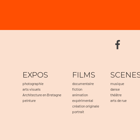
EXPOS
FILMS
SCENE
photographie
documentaire
musique
arts visuels
fiction
danse
Architecture en Bretagne
animation
théâtre
peinture
expérimental
arts de rue
création originale
portrait