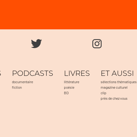
S
PODCASTS
LIVRES
ET AUSSI
documentaire
littérature
sélections thématiques
fiction
poésie
magazine culturel
BD
clip
près de chez vous